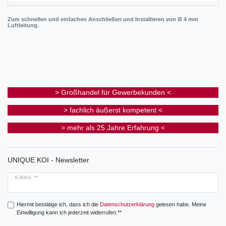
Zum schnellen und einfachen Anschließen und Installieren von Ø 4 mm
Luftleitung.
> Großhandel für Gewerbekunden <
> fachlich äußerst kompetent <
> mehr als 25 Jahre Erfahrung <
UNIQUE KOI - Newsletter
E-MAIL **
Hiermit bestätige ich, dass ich die
Daten­schutz­erklärung
gelesen habe. Meine
Einwilligung kann ich jederzeit widerrufen.**