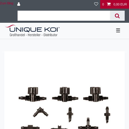
Zum Blog
0
0,00 EUR
☰