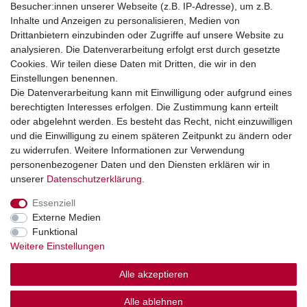
Besucher:innen unserer Webseite (z.B. IP-Adresse), um z.B.
Inhalte und Anzeigen zu personalisieren, Medien von
+49 2851 5895-0
Drittanbietern einzubinden oder Zugriffe auf unsere Website zu
Montag - Donnerstag: 08.00 - 16.30 Uhr
analysieren. Die Datenverarbeitung erfolgt erst durch gesetzte
Freitag: 08.00 - 16.00 Uhr
Cookies. Wir teilen diese Daten mit Dritten, die wir in den
Einstellungen benennen.
Wir sind ein Großhandel, bitte wenden Sie sich als
Die Datenverarbeitung kann mit Einwilligung oder aufgrund eines
Endkunde direkt an Ihren örtlichen Fachhändler. Vielen
berechtigten Interesses erfolgen. Die Zustimmung kann erteilt
Dank!
oder abgelehnt werden. Es besteht das Recht, nicht einzuwilligen
und die Einwilligung zu einem späteren Zeitpunkt zu ändern oder
zu widerrufen. Weitere Informationen zur Verwendung
personenbezogener Daten und den Diensten erklären wir in
Widerrufs­recht
Impressum
Daten­schutz­erklärung
unserer
Daten­schutz­erklärung
.
Essenziell
AGB
Kontakt
Externe Medien
Funktional
Weitere Einstellungen
Alle akzeptieren
© Copyright 2026 | Alle Rechte vorbehalten.
Alle ablehnen