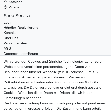
Kataloge
Videos
Shop Service
Login
Händler-Registrierung
Kontakt
Über uns
Versandkosten
AGB
Datenschutzerklärung
Impressum
Wir verwenden Cookies und ähnliche Technologien auf unserer
Website und verarbeiten personenbezogene Daten von
Telefonische Beratung und Unterstützung für Händler unter:
Besucher:innen unserer Webseite (z.B. IP-Adresse), um z.B.
Inhalte und Anzeigen zu personalisieren, Medien von
+49 2851 5895-0
Drittanbietern einzubinden oder Zugriffe auf unsere Website zu
Montag - Donnerstag: 08.00 - 16.30 Uhr
analysieren. Die Datenverarbeitung erfolgt erst durch gesetzte
Freitag: 08.00 - 16.00 Uhr
Cookies. Wir teilen diese Daten mit Dritten, die wir in den
Einstellungen benennen.
Wir sind ein Großhandel, bitte wenden Sie sich als
Die Datenverarbeitung kann mit Einwilligung oder aufgrund eines
Endkunde direkt an Ihren örtlichen Fachhändler. Vielen
berechtigten Interesses erfolgen. Die Zustimmung kann erteilt