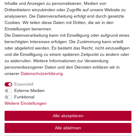
Inhalte und Anzeigen zu personalisieren, Medien von
+49 2851 5895-0
Drittanbietern einzubinden oder Zugriffe auf unsere Website zu
Montag - Donnerstag: 08.00 - 16.30 Uhr
analysieren. Die Datenverarbeitung erfolgt erst durch gesetzte
Freitag: 08.00 - 16.00 Uhr
Cookies. Wir teilen diese Daten mit Dritten, die wir in den
Einstellungen benennen.
Wir sind ein Großhandel, bitte wenden Sie sich als
Die Datenverarbeitung kann mit Einwilligung oder aufgrund eines
Endkunde direkt an Ihren örtlichen Fachhändler. Vielen
berechtigten Interesses erfolgen. Die Zustimmung kann erteilt
Dank!
oder abgelehnt werden. Es besteht das Recht, nicht einzuwilligen
und die Einwilligung zu einem späteren Zeitpunkt zu ändern oder
zu widerrufen. Weitere Informationen zur Verwendung
personenbezogener Daten und den Diensten erklären wir in
Widerrufs­recht
Impressum
Daten­schutz­erklärung
unserer
Daten­schutz­erklärung
.
Essenziell
AGB
Kontakt
Externe Medien
Funktional
Weitere Einstellungen
Alle akzeptieren
© Copyright 2026 | Alle Rechte vorbehalten.
Alle ablehnen
Großhandel für Gartenteich, Bewässerung & Aquaristik.