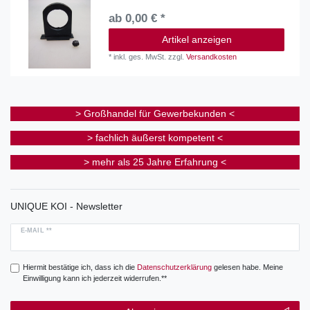
ab 0,00 € *
Artikel anzeigen
*
inkl. ges. MwSt.
zzgl.
Versandkosten
> Großhandel für Gewerbekunden <
> fachlich äußerst kompetent <
> mehr als 25 Jahre Erfahrung <
UNIQUE KOI - Newsletter
E-MAIL **
Hiermit bestätige ich, dass ich die
Daten­schutz­erklärung
gelesen habe. Meine
Einwilligung kann ich jederzeit widerrufen.**