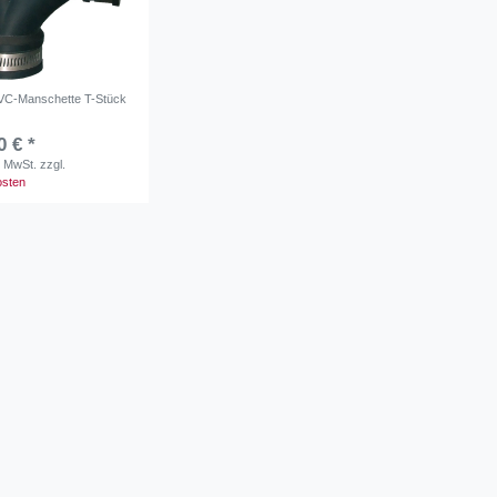
PVC-Manschette T-Stück
0 € *
. MwSt.
zzgl.
osten