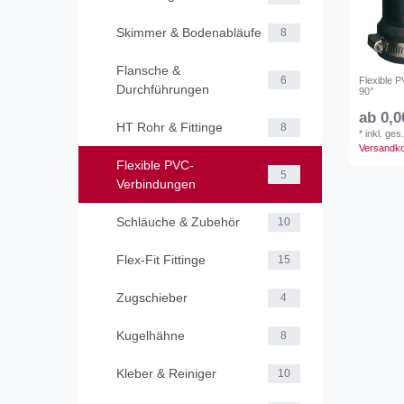
Skimmer & Bodenabläufe
8
Flansche &
6
Flexible 
Durchführungen
90°
ab 0,0
HT Rohr & Fittinge
8
*
inkl. ges
Versandk
Flexible PVC-
5
Verbindungen
Schläuche & Zubehör
10
Flex-Fit Fittinge
15
Zugschieber
4
Kugelhähne
8
Kleber & Reiniger
10