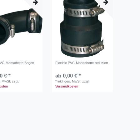
 PVC-Manschette Bogen
Flexible PVC-Manschette reduziert
0 € *
ab 0,00 € *
s. MwSt.
zzgl.
*
inkl. ges. MwSt.
zzgl.
osten
Versandkosten