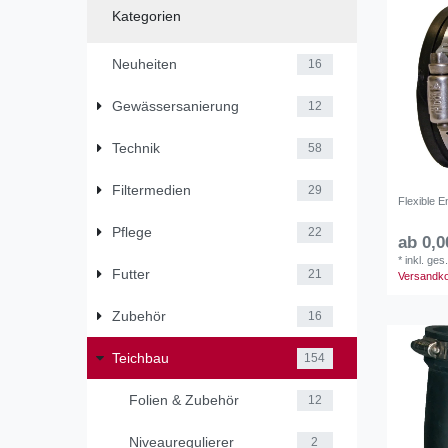
Kategorien
Neuheiten
16
Gewässersanierung
12
Technik
58
Filtermedien
29
Flexible 
Pflege
22
ab 0,0
*
inkl. ges
Futter
21
Versandk
Zubehör
16
Teichbau
154
Folien & Zubehör
12
Niveauregulierer
2