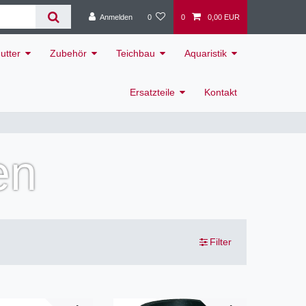
Anmelden
0
0
0,00 EUR
utter
Zubehör
Teichbau
Aquaristik
Ersatzteile
Kontakt
en
Filter