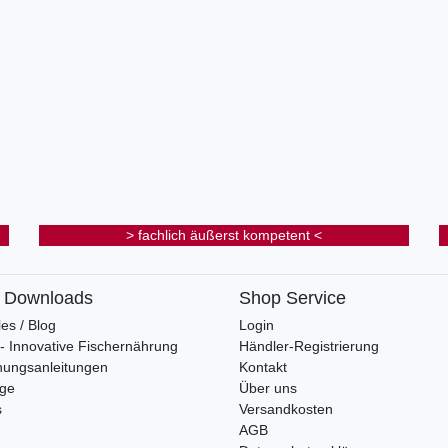
> fachlich äußerst kompetent <
& Downloads
Shop Service
les / Blog
Login
s - Innovative Fischernährung
Händler-Registrierung
nungsanleitungen
Kontakt
oge
Über uns
s
Versandkosten
AGB