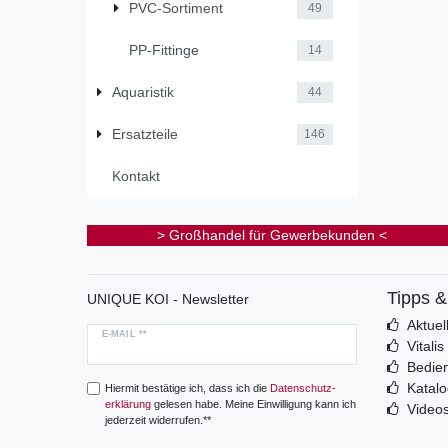
PVC-Sortiment
49
PP-Fittinge
14
Aquaristik
44
Ersatzteile
146
Kontakt
> Großhandel für Gewerbekunden <
Tipps 
UNIQUE KOI - Newsletter
Aktuel
E-MAIL **
Vitali
Bedie
Katal
Hiermit bestätige ich, dass ich die
Daten­schutz­
erklärung
gelesen habe. Meine Einwilligung kann ich
Video
jederzeit widerrufen.**