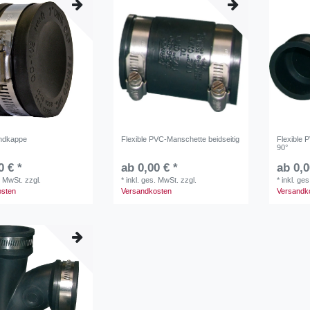
Endkappe
Flexible PVC-Manschette beidseitig
Flexible
90°
0 € *
ab 0,00 € *
ab 0,0
. MwSt.
zzgl.
*
inkl. ges. MwSt.
zzgl.
*
inkl. ge
osten
Versandkosten
Versandk