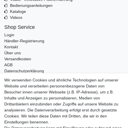
Bedienungsanleitungen
Kataloge
Videos
Shop Service
Login
Händler-Registrierung
Kontakt
Über uns
Versandkosten
AGB
Datenschutzerklärung
Impressum
Wir verwenden Cookies und ähnliche Technologien auf unserer
Website und verarbeiten personenbezogene Daten von
Telefonische Beratung und Unterstützung für Händler unter:
Besucher:innen unserer Webseite (z.B. IP-Adresse), um z.B.
Inhalte und Anzeigen zu personalisieren, Medien von
+49 2851 5895-0
Drittanbietern einzubinden oder Zugriffe auf unsere Website zu
Montag - Donnerstag: 08.00 - 16.30 Uhr
analysieren. Die Datenverarbeitung erfolgt erst durch gesetzte
Freitag: 08.00 - 16.00 Uhr
Cookies. Wir teilen diese Daten mit Dritten, die wir in den
Einstellungen benennen.
Wir sind ein Großhandel, bitte wenden Sie sich als