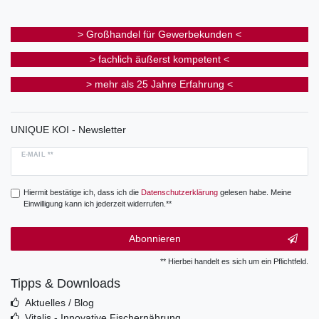
> Großhandel für Gewerbekunden <
> fachlich äußerst kompetent <
> mehr als 25 Jahre Erfahrung <
UNIQUE KOI - Newsletter
E-MAIL **
Hiermit bestätige ich, dass ich die
Daten­schutz­erklärung
gelesen habe. Meine
Einwilligung kann ich jederzeit widerrufen.**
Abonnieren
** Hierbei handelt es sich um ein Pflichtfeld.
Tipps & Downloads
Aktuelles / Blog
Vitalis - Innovative Fischernährung