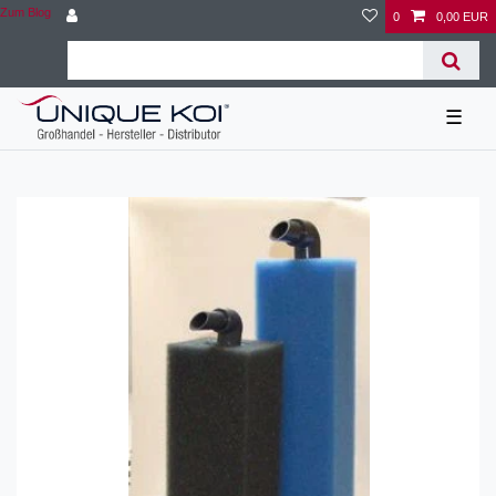
Zum Blog
0
0,00 EUR
☰