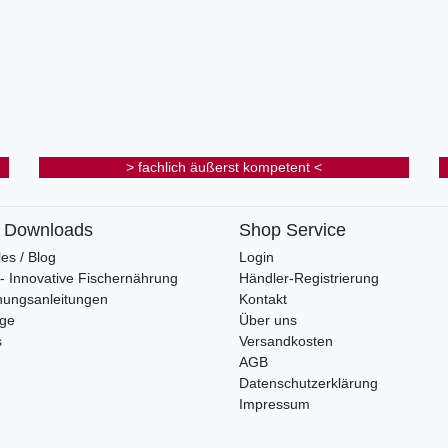
> fachlich äußerst kompetent <
& Downloads
Shop Service
les / Blog
Login
s - Innovative Fischernährung
Händler-Registrierung
nungsanleitungen
Kontakt
oge
Über uns
s
Versandkosten
AGB
Datenschutzerklärung
Impressum