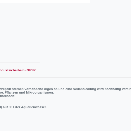
oduktsicherheit - GPSR
Rezeptur sterben vorhandene Algen ab und eine Neuansiedlung wird nachhaltig verhin
he, Pflanzen und Mikroorganismen.
rbellosen!
) auf 90 Liter Aquarienwasser.