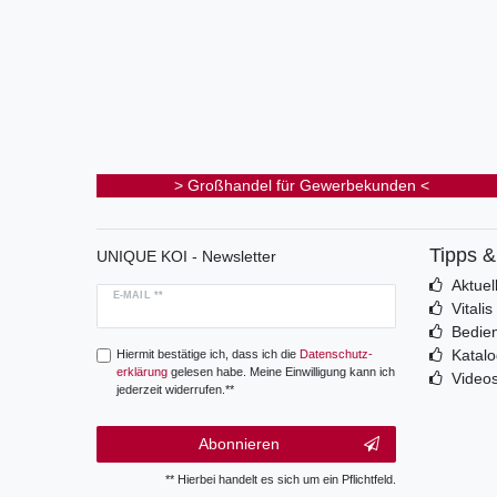
> Großhandel für Gewerbekunden <
Tipps 
UNIQUE KOI - Newsletter
Aktuel
E-MAIL **
Vitali
Bedie
Katal
Hiermit bestätige ich, dass ich die
Daten­schutz­
erklärung
gelesen habe. Meine Einwilligung kann ich
Video
jederzeit widerrufen.**
Abonnieren
** Hierbei handelt es sich um ein Pflichtfeld.