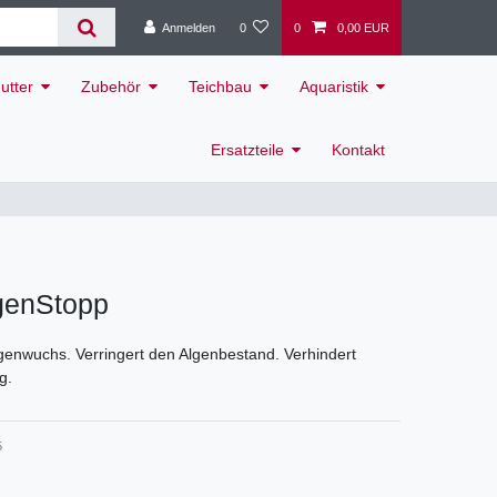
Anmelden
0
0
0,00 EUR
utter
Zubehör
Teichbau
Aquaristik
Ersatzteile
Kontakt
genStopp
genwuchs. Verringert den Algenbestand. Verhindert
g.
5