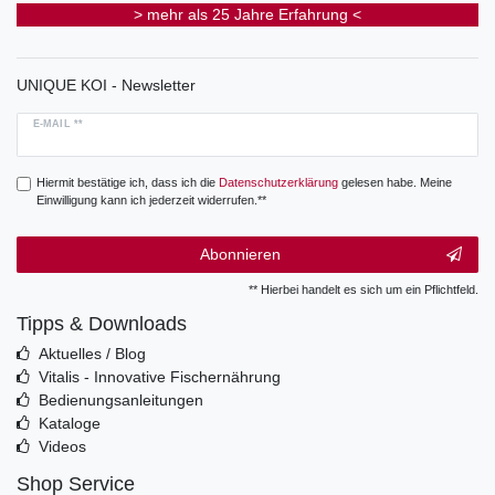
> mehr als 25 Jahre Erfahrung <
UNIQUE KOI - Newsletter
E-MAIL **
Hiermit bestätige ich, dass ich die
Daten­schutz­erklärung
gelesen habe. Meine
Einwilligung kann ich jederzeit widerrufen.**
Abonnieren
** Hierbei handelt es sich um ein Pflichtfeld.
Tipps & Downloads
Aktuelles / Blog
Vitalis - Innovative Fischernährung
Bedienungsanleitungen
Kataloge
Videos
Shop Service