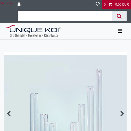
Zum Blog
0
0,00 EUR
☰