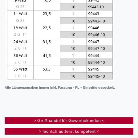
Alle Längenangaben immer inkl. Fassung - PL = Einseitig gesockelt.
> Großhandel für Gewerbekunden <
> fachlich äußerst kompetent <