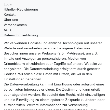
Login
Händler-Registrierung
Kontakt
Über uns
Versandkosten
AGB
Datenschutzerklärung
Impressum
Wir verwenden Cookies und ähnliche Technologien auf unserer
Website und verarbeiten personenbezogene Daten von
Telefonische Beratung und Unterstützung für Händler unter:
Besucher:innen unserer Webseite (z.B. IP-Adresse), um z.B.
Inhalte und Anzeigen zu personalisieren, Medien von
+49 2851 5895-0
Drittanbietern einzubinden oder Zugriffe auf unsere Website zu
Montag - Donnerstag: 08.00 - 16.30 Uhr
analysieren. Die Datenverarbeitung erfolgt erst durch gesetzte
Freitag: 08.00 - 16.00 Uhr
Cookies. Wir teilen diese Daten mit Dritten, die wir in den
Einstellungen benennen.
Wir sind ein Großhandel, bitte wenden Sie sich als
Die Datenverarbeitung kann mit Einwilligung oder aufgrund eines
Endkunde direkt an Ihren örtlichen Fachhändler. Vielen
berechtigten Interesses erfolgen. Die Zustimmung kann erteilt
Dank!
oder abgelehnt werden. Es besteht das Recht, nicht einzuwilligen
und die Einwilligung zu einem späteren Zeitpunkt zu ändern oder
zu widerrufen. Weitere Informationen zur Verwendung