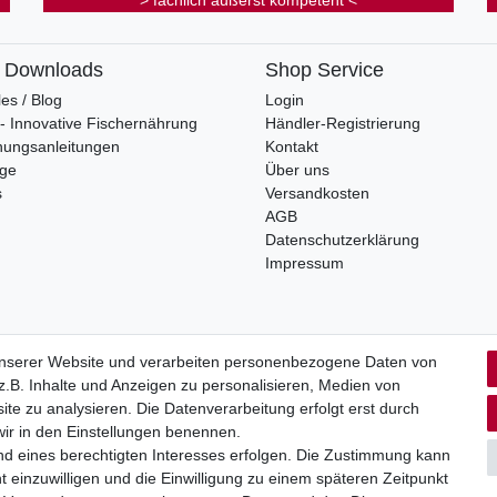
> fachlich äußerst kompetent <
& Downloads
Shop Service
les / Blog
Login
s - Innovative Fischernährung
Händler-Registrierung
nungsanleitungen
Kontakt
oge
Über uns
s
Versandkosten
AGB
Datenschutzerklärung
Impressum
unserer Website und verarbeiten personenbezogene Daten von
.B. Inhalte und Anzeigen zu personalisieren, Medien von
rrufs­recht
Impressum
Daten­schutz­erklärung
AGB
Kont
ite zu analysieren. Die Datenverarbeitung erfolgt erst durch
 wir in den Einstellungen benennen.
nd eines berechtigten Interesses erfolgen. Die Zustimmung kann
t einzuwilligen und die Einwilligung zu einem späteren Zeitpunkt