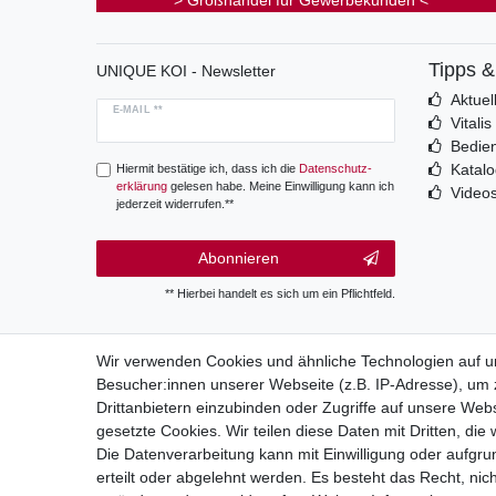
> Großhandel für Gewerbekunden <
Tipps 
UNIQUE KOI - Newsletter
Aktuel
E-MAIL **
Vitali
Bedie
Katal
Hiermit bestätige ich, dass ich die
Daten­schutz­
erklärung
gelesen habe. Meine Einwilligung kann ich
Video
jederzeit widerrufen.**
Abonnieren
** Hierbei handelt es sich um ein Pflichtfeld.
Wir verwenden Cookies und ähnliche Technologien auf 
Besucher:innen unserer Webseite (z.B. IP-Adresse), um z
Wide
Drittanbietern einzubinden oder Zugriffe auf unsere Webs
gesetzte Cookies. Wir teilen diese Daten mit Dritten, die
Die Datenverarbeitung kann mit Einwilligung oder aufgru
erteilt oder abgelehnt werden. Es besteht das Recht, nich