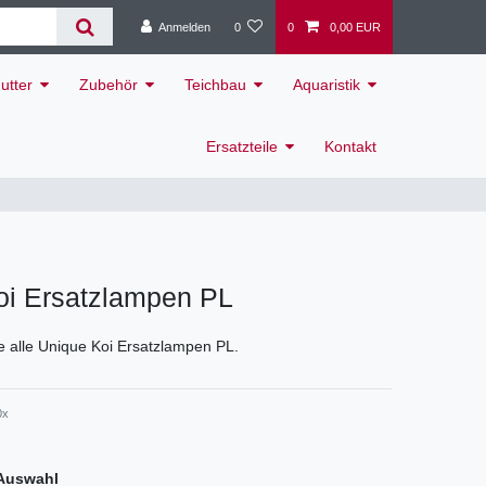
Anmelden
0
0
0,00 EUR
utter
Zubehör
Teichbau
Aquaristik
Ersatzteile
Kontakt
oi Ersatzlampen PL
ie alle Unique Koi Ersatzlampen PL.
0x
Auswahl