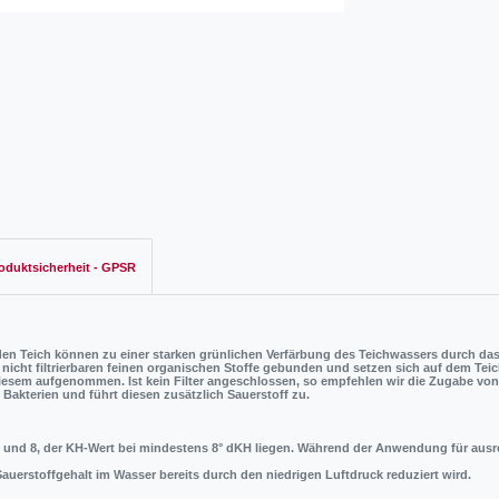
oduktsicherheit - GPSR
en Teich können zu einer starken grünlichen Verfärbung des Teichwassers durch da
nicht filtrierbaren feinen organischen Stoffe gebunden und setzen sich auf dem Tei
n diesem aufgenommen. Ist kein Filter angeschlossen, so empfehlen wir die Zugabe vo
akterien und führt diesen zusätzlich Sauerstoff zu.
 und 8, der KH-Wert bei mindestens 8° dKH liegen. Während der Anwendung für aus
auerstoffgehalt im Wasser bereits durch den niedrigen Luftdruck reduziert wird.