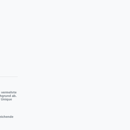
s vermehrte
chgrund ab.
n Unique
reichende