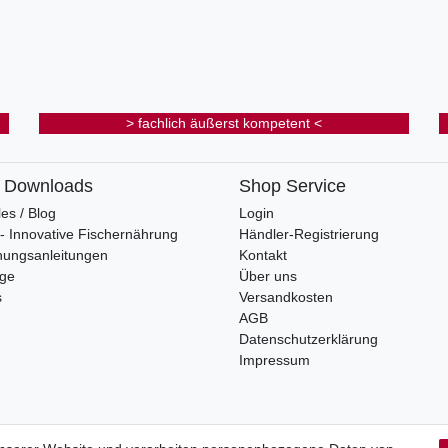
> fachlich äußerst kompetent <
& Downloads
Shop Service
les / Blog
Login
s - Innovative Fischernährung
Händler-Registrierung
nungsanleitungen
Kontakt
oge
Über uns
s
Versandkosten
AGB
Datenschutzerklärung
Impressum