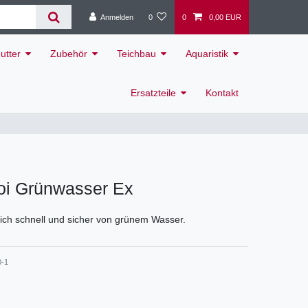
Anmelden
0
0
0,00 EUR
utter
Zubehör
Teichbau
Aquaristik
Ersatzteile
Kontakt
oi Grünwasser Ex
eich schnell und sicher von grünem Wasser.
0-1