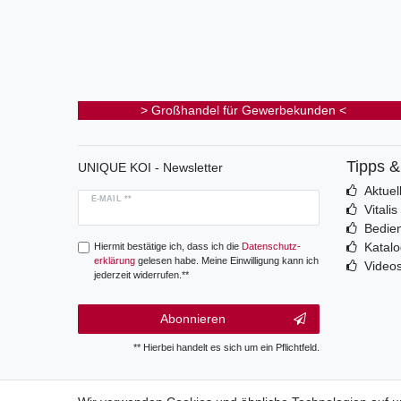
> Großhandel für Gewerbekunden <
Tipps 
UNIQUE KOI - Newsletter
Aktuel
E-MAIL **
Vitali
Bedie
Katal
Hiermit bestätige ich, dass ich die
Daten­schutz­
erklärung
gelesen habe. Meine Einwilligung kann ich
Video
jederzeit widerrufen.**
Abonnieren
** Hierbei handelt es sich um ein Pflichtfeld.