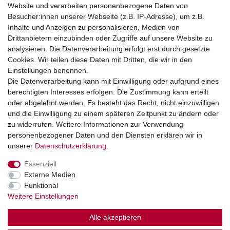
Website und verarbeiten personenbezogene Daten von
Telefonische Beratung und Unterstützung für Händler unter:
Besucher:innen unserer Webseite (z.B. IP-Adresse), um z.B.
Inhalte und Anzeigen zu personalisieren, Medien von
+49 2851 5895-0
Drittanbietern einzubinden oder Zugriffe auf unsere Website zu
Montag - Donnerstag: 08.00 - 16.30 Uhr
analysieren. Die Datenverarbeitung erfolgt erst durch gesetzte
Freitag: 08.00 - 16.00 Uhr
Cookies. Wir teilen diese Daten mit Dritten, die wir in den
Einstellungen benennen.
Wir sind ein Großhandel, bitte wenden Sie sich als
Die Datenverarbeitung kann mit Einwilligung oder aufgrund eines
Endkunde direkt an Ihren örtlichen Fachhändler. Vielen
berechtigten Interesses erfolgen. Die Zustimmung kann erteilt
Dank!
oder abgelehnt werden. Es besteht das Recht, nicht einzuwilligen
und die Einwilligung zu einem späteren Zeitpunkt zu ändern oder
zu widerrufen. Weitere Informationen zur Verwendung
personenbezogener Daten und den Diensten erklären wir in
Widerrufs­recht
Impressum
Daten­schutz­erklärung
unserer
Daten­schutz­erklärung
.
Essenziell
AGB
Kontakt
Externe Medien
Funktional
Weitere Einstellungen
Alle akzeptieren