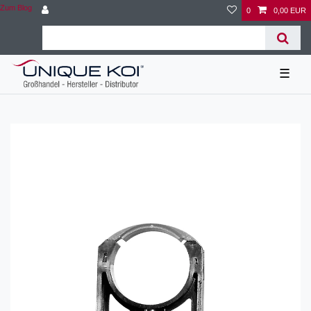
Zum Blog
0
0,00 EUR
☰