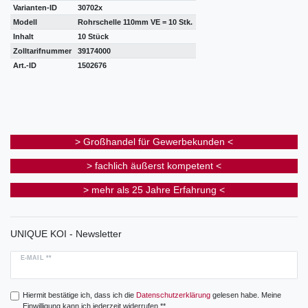
Varianten-ID
30702x
Modell
Rohrschelle 110mm VE = 10 Stk.
Inhalt
10 Stück
Zolltarifnummer
39174000
Art.-ID
1502676
> Großhandel für Gewerbekunden <
> fachlich äußerst kompetent <
> mehr als 25 Jahre Erfahrung <
UNIQUE KOI - Newsletter
E-MAIL **
Hiermit bestätige ich, dass ich die
Daten­schutz­erklärung
gelesen habe. Meine
Einwilligung kann ich jederzeit widerrufen.**