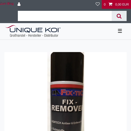
Zum Blog
0
0,00 EUR
☰