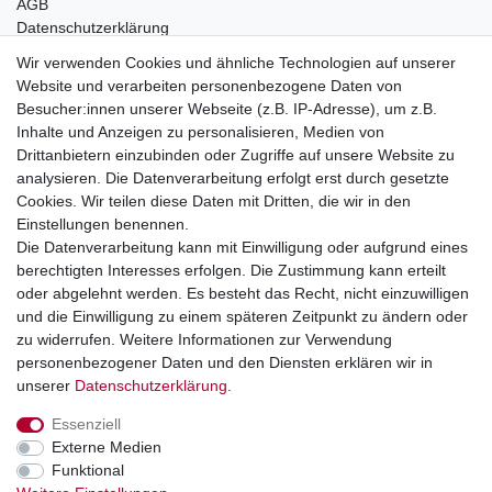
AGB
Datenschutzerklärung
Impressum
Wir verwenden Cookies und ähnliche Technologien auf unserer
Website und verarbeiten personenbezogene Daten von
Telefonische Beratung und Unterstützung für Händler unter:
Besucher:innen unserer Webseite (z.B. IP-Adresse), um z.B.
Inhalte und Anzeigen zu personalisieren, Medien von
+49 2851 5895-0
Drittanbietern einzubinden oder Zugriffe auf unsere Website zu
Montag - Donnerstag: 08.00 - 16.30 Uhr
analysieren. Die Datenverarbeitung erfolgt erst durch gesetzte
Freitag: 08.00 - 16.00 Uhr
Cookies. Wir teilen diese Daten mit Dritten, die wir in den
Einstellungen benennen.
Wir sind ein Großhandel, bitte wenden Sie sich als
Die Datenverarbeitung kann mit Einwilligung oder aufgrund eines
Endkunde direkt an Ihren örtlichen Fachhändler. Vielen
berechtigten Interesses erfolgen. Die Zustimmung kann erteilt
Dank!
oder abgelehnt werden. Es besteht das Recht, nicht einzuwilligen
und die Einwilligung zu einem späteren Zeitpunkt zu ändern oder
zu widerrufen. Weitere Informationen zur Verwendung
personenbezogener Daten und den Diensten erklären wir in
Widerrufs­recht
Impressum
Daten­schutz­erklärung
unserer
Daten­schutz­erklärung
.
Essenziell
AGB
Kontakt
Externe Medien
Funktional