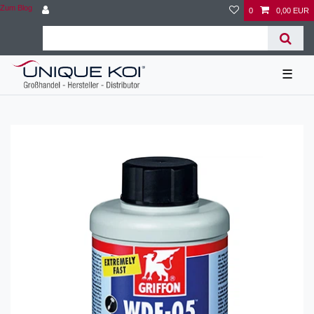
Zum Blog
0
0,00 EUR
☰