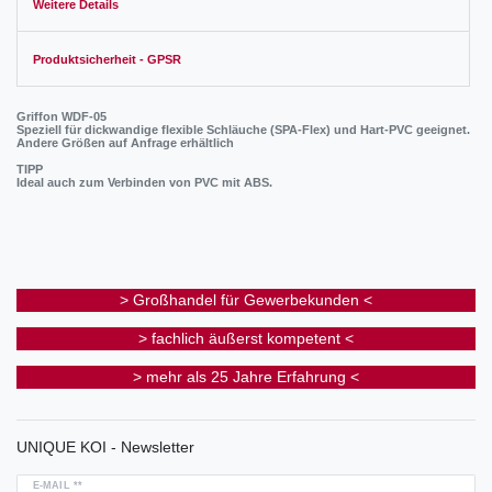
Weitere Details
Produktsicherheit - GPSR
Griffon WDF-05
Speziell für dickwandige flexible Schläuche (SPA-Flex) und Hart-PVC geeignet.
Andere Größen auf Anfrage erhältlich
TIPP
Ideal auch zum Verbinden von PVC mit ABS.
> Großhandel für Gewerbekunden <
> fachlich äußerst kompetent <
> mehr als 25 Jahre Erfahrung <
UNIQUE KOI - Newsletter
E-MAIL **