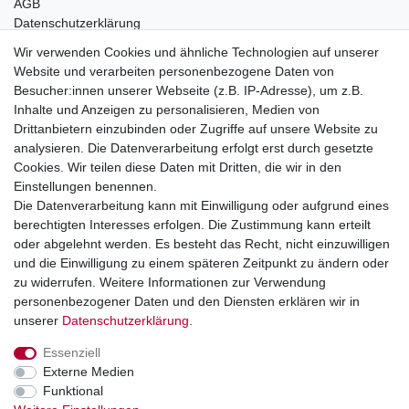
AGB
Datenschutzerklärung
Impressum
Wir verwenden Cookies und ähnliche Technologien auf unserer
Website und verarbeiten personenbezogene Daten von
Telefonische Beratung und Unterstützung für Händler unter:
Besucher:innen unserer Webseite (z.B. IP-Adresse), um z.B.
Inhalte und Anzeigen zu personalisieren, Medien von
+49 2851 5895-0
Drittanbietern einzubinden oder Zugriffe auf unsere Website zu
Montag - Donnerstag: 08.00 - 16.30 Uhr
analysieren. Die Datenverarbeitung erfolgt erst durch gesetzte
Freitag: 08.00 - 16.00 Uhr
Cookies. Wir teilen diese Daten mit Dritten, die wir in den
Einstellungen benennen.
Wir sind ein Großhandel, bitte wenden Sie sich als
Die Datenverarbeitung kann mit Einwilligung oder aufgrund eines
Endkunde direkt an Ihren örtlichen Fachhändler. Vielen
berechtigten Interesses erfolgen. Die Zustimmung kann erteilt
Dank!
oder abgelehnt werden. Es besteht das Recht, nicht einzuwilligen
und die Einwilligung zu einem späteren Zeitpunkt zu ändern oder
zu widerrufen. Weitere Informationen zur Verwendung
personenbezogener Daten und den Diensten erklären wir in
Widerrufs­recht
Impressum
Daten­schutz­erklärung
unserer
Daten­schutz­erklärung
.
Essenziell
AGB
Kontakt
Externe Medien
Funktional