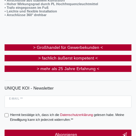
• Anschlüsse aus stabilem Kunststoff
• Hoher Wirkungsgrad durch PL Hochfrequenzleuchtmittel
• Trafo eingegossen im Fuß
• Leichte und flexible Installation
• Anschlüsse 360° drehbar
> Großhandel für Gewerbekunden <
> fachlich äußerst kompetent <
> mehr als 25 Jahre Erfahrung <
UNIQUE KOI - Newsletter
E-MAIL **
Hiermit bestätige ich, dass ich die
Daten­schutz­erklärung
gelesen habe. Meine
Einwilligung kann ich jederzeit widerrufen.**
Abonnieren