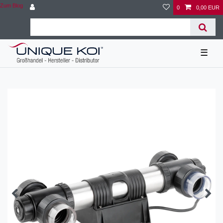
Zum Blog
0
0,00 EUR
☰