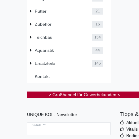
Futter
21
Zubehör
16
Teichbau
154
Aquaristik
44
Ersatzteile
146
Kontakt
> Großhandel für Gewerbekunden <
Tipps 
UNIQUE KOI - Newsletter
Aktuel
E-MAIL **
Vitali
Bedie