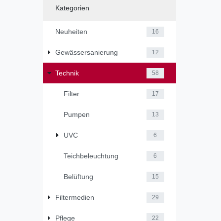
Kategorien
Neuheiten
16
Gewässersanierung
12
Technik
58
Filter
17
Pumpen
13
UVC
6
Teichbeleuchtung
6
Belüftung
15
Filtermedien
29
Pflege
22