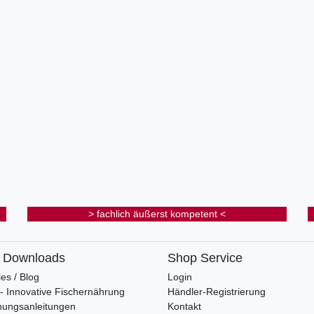
> fachlich äußerst kompetent <
& Downloads
Shop Service
les / Blog
Login
s - Innovative Fischernährung
Händler-Registrierung
nungsanleitungen
Kontakt