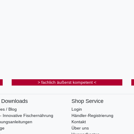
> fachlich äußerst kompetent <
& Downloads
Shop Service
les / Blog
Login
s - Innovative Fischernährung
Händler-Registrierung
nungsanleitungen
Kontakt
oge
Über uns