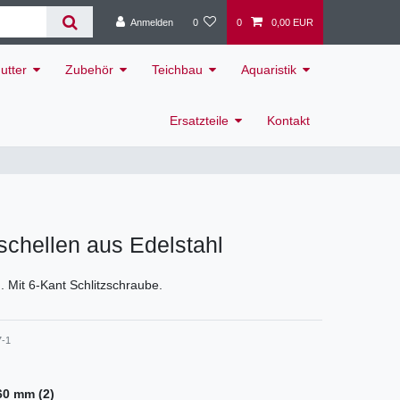
Anmelden
0
0
0,00 EUR
utter
Zubehör
Teichbau
Aquaristik
Ersatzteile
Kontakt
chellen aus Edelstahl
. Mit 6-Kant Schlitzschraube.
7-1
60 mm (2)