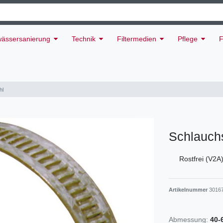
ässersanierung
Technik
Filtermedien
Pflege
F
hl
Schlauchs
Rostfrei (V2A)
Artikelnummer
3016
Abmessung:
40-