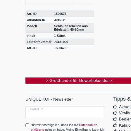
Art.-ID
1500675
Varianten-ID
30161x
Modell
Schlauchschellen aus
Edelstahl, 40-60mm
Inhalt
1 Stück
Zolltarifnummer
73181900
Art.-ID
1500675
> Großhandel für Gewerbekunden <
Tipps 
UNIQUE KOI - Newsletter
Aktuel
E-MAIL **
Vitali
Bedie
Katal
Hiermit bestätige ich, dass ich die
Daten­schutz­
erklärung
gelesen habe. Meine Einwilligung kann ich