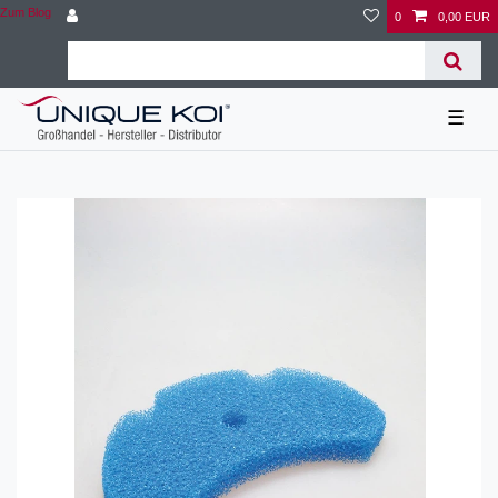
Zum Blog
0
0,00 EUR
☰