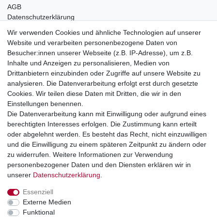
AGB
Datenschutzerklärung
Impressum
Wir verwenden Cookies und ähnliche Technologien auf unserer
Website und verarbeiten personenbezogene Daten von
Telefonische Beratung und Unterstützung für Händler unter:
Besucher:innen unserer Webseite (z.B. IP-Adresse), um z.B.
Inhalte und Anzeigen zu personalisieren, Medien von
+49 2851 5895-0
Drittanbietern einzubinden oder Zugriffe auf unsere Website zu
Montag - Donnerstag: 08.00 - 16.30 Uhr
analysieren. Die Datenverarbeitung erfolgt erst durch gesetzte
Freitag: 08.00 - 16.00 Uhr
Cookies. Wir teilen diese Daten mit Dritten, die wir in den
Einstellungen benennen.
Wir sind ein Großhandel, bitte wenden Sie sich als
Die Datenverarbeitung kann mit Einwilligung oder aufgrund eines
Endkunde direkt an Ihren örtlichen Fachhändler. Vielen
berechtigten Interesses erfolgen. Die Zustimmung kann erteilt
Dank!
oder abgelehnt werden. Es besteht das Recht, nicht einzuwilligen
und die Einwilligung zu einem späteren Zeitpunkt zu ändern oder
zu widerrufen. Weitere Informationen zur Verwendung
personenbezogener Daten und den Diensten erklären wir in
Widerrufs­recht
Impressum
Daten­schutz­erklärung
unserer
Daten­schutz­erklärung
.
Essenziell
AGB
Kontakt
Externe Medien
Funktional