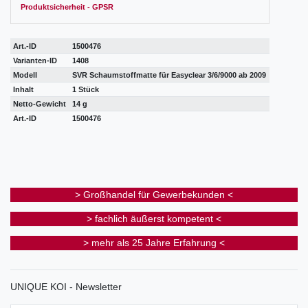
Produktsicherheit - GPSR
Art.-ID
1500476
Varianten-ID
1408
Modell
SVR Schaumstoffmatte für Easyclear 3/6/9000 ab 2009
Inhalt
1 Stück
Netto-Gewicht
14 g
Art.-ID
1500476
> Großhandel für Gewerbekunden <
> fachlich äußerst kompetent <
> mehr als 25 Jahre Erfahrung <
UNIQUE KOI - Newsletter