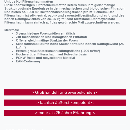
Unique Koi Filterschaummatten
Diese hochwertigen Filterschaummatten liefern durch ihre gleichmäßige
Struktur optimale Ergebnisse in der mechanischen und biologischen Filtration
und bieten ca. 1000 m² Bakterienansiedlungsfläche pro m³ Schaum. Der
Filterschaum ist pH-neutral, ozon- und sauerstoffbeständig und aufgrund des
hohen Raumgewichtes von ca. 25 kg/m³ sehr formstabil. Der recycelbare
Filterschaum kann einfach auf das gewünschte Maß zugeschnitten werden.
Merkmale
3 verschiedene Porengrößen erhältlich
Zur mechanischen und biologischen Filtration
Offene, gleichmäßige Struktur der Poren
Sehr formstabil durch hohe Stauchhärte und hohem Raumgewicht (25
kg/m³)
Extrem große Bakterienansiedlungsfläche (1000 m²/m³)
Hochwertiger Filterschaum auf Polyetherbasis
FCKW-freies und recycelbares Material
EAN-Codierung
> Großhandel für Gewerbekunden <
> fachlich äußerst kompetent <
> mehr als 25 Jahre Erfahrung <