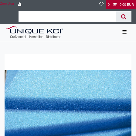
Zum Blog
0
0,00 EUR
☰