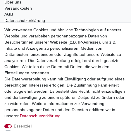
Über uns
Versandkosten
AGB
Datenschutzerklärung
Impressum
Wir verwenden Cookies und ähnliche Technologien auf unserer
Website und verarbeiten personenbezogene Daten von
Telefonische Beratung und Unterstützung für Händler unter:
Besucher:innen unserer Webseite (z.B. IP-Adresse), um z.B.
Inhalte und Anzeigen zu personalisieren, Medien von
+49 2851 5895-0
Drittanbietern einzubinden oder Zugriffe auf unsere Website zu
Montag - Donnerstag: 08.00 - 16.30 Uhr
analysieren. Die Datenverarbeitung erfolgt erst durch gesetzte
Freitag: 08.00 - 16.00 Uhr
Cookies. Wir teilen diese Daten mit Dritten, die wir in den
Einstellungen benennen.
Wir sind ein Großhandel, bitte wenden Sie sich als
Die Datenverarbeitung kann mit Einwilligung oder aufgrund eines
Endkunde direkt an Ihren örtlichen Fachhändler. Vielen
berechtigten Interesses erfolgen. Die Zustimmung kann erteilt
Dank!
oder abgelehnt werden. Es besteht das Recht, nicht einzuwilligen
und die Einwilligung zu einem späteren Zeitpunkt zu ändern oder
zu widerrufen. Weitere Informationen zur Verwendung
personenbezogener Daten und den Diensten erklären wir in
Widerrufs­recht
Impressum
Daten­schutz­erklärung
unserer
Daten­schutz­erklärung
.
Essenziell
AGB
Kontakt