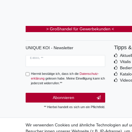
> Großhandel für Gewerbekunden <
Tipps 
UNIQUE KOI - Newsletter
Aktuel
E-MAIL **
Vitali
Bedie
Katal
Hiermit bestätige ich, dass ich die
Daten­schutz­
erklärung
gelesen habe. Meine Einwilligung kann ich
Video
jederzeit widerrufen.**
Abonnieren
** Hierbei handelt es sich um ein Pflichtfeld.
Wir verwenden Cookies und ähnliche Technologien auf 
Besucher:innen unserer Webseite (z.B. IP-Adresse), um z