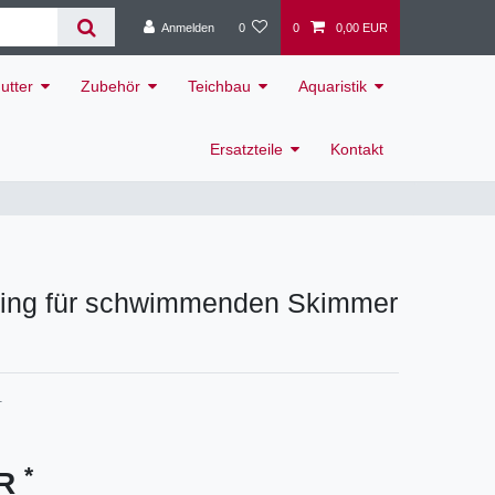
Anmelden
0
0
0,00 EUR
utter
Zubehör
Teichbau
Aquaristik
Ersatzteile
Kontakt
ring für schwimmenden Skimmer
1
*
UR