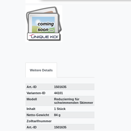
Weitere Details
Art.-ID
1501635
Varianten-ID
44101
Modell
Reduzierring für
schwimmenden Skimmer
Inhalt
1 Stück
Netto-Gewicht
84 g
Zolltarifnummer
Art.-ID
1501635