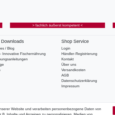
> fachlich äußerst kompetent <
& Downloads
Shop Service
les / Blog
Login
s - Innovative Fischernährung
Händler-Registrierung
nungsanleitungen
Kontakt
oge
Über uns
s
Versandkosten
AGB
Datenschutzerklärung
Impressum
unserer Website und verarbeiten personenbezogene Daten von
.B. Inhalte und Anzeigen zu personalisieren, Medien von