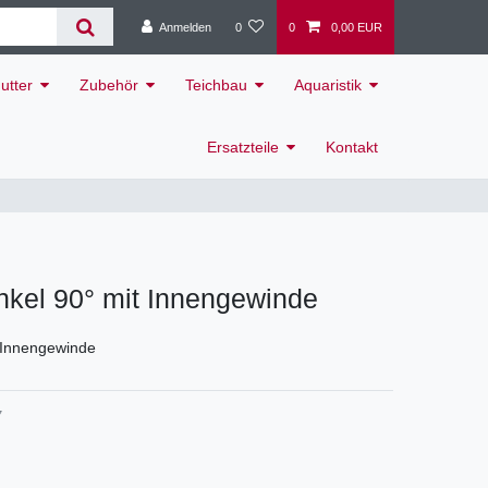
Anmelden
0
0
0,00 EUR
utter
Zubehör
Teichbau
Aquaristik
Ersatzteile
Kontakt
nkel 90° mit Innengewinde
 Innengewinde
7