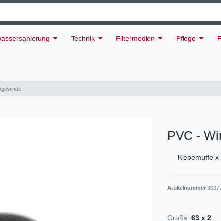
ässersanierung
Technik
Filtermedien
Pflege
F
engewinde
PVC - Wi
Klebemuffe x
Artikelnummer
3037
Größe:
63 x 2