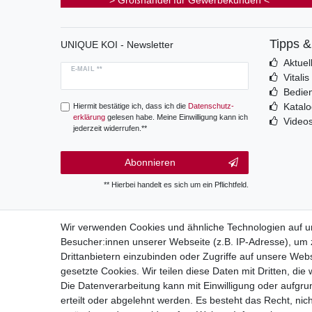
> Großhandel für Gewerbekunden <
Tipps 
UNIQUE KOI - Newsletter
Aktuel
E-MAIL **
Vitali
Bedie
Katal
Hiermit bestätige ich, dass ich die
Daten­schutz­
erklärung
gelesen habe. Meine Einwilligung kann ich
Video
jederzeit widerrufen.**
Abonnieren
** Hierbei handelt es sich um ein Pflichtfeld.
Wir verwenden Cookies und ähnliche Technologien auf 
Besucher:innen unserer Webseite (z.B. IP-Adresse), um z
Wide
Drittanbietern einzubinden oder Zugriffe auf unsere Webs
gesetzte Cookies. Wir teilen diese Daten mit Dritten, die
Die Datenverarbeitung kann mit Einwilligung oder aufgru
erteilt oder abgelehnt werden. Es besteht das Recht, nich