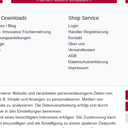
> fachlich äußerst kompetent <
& Downloads
Shop Service
les / Blog
Login
s - Innovative Fischernährung
Händler-Registrierung
nungsanleitungen
Kontakt
oge
Über uns
s
Versandkosten
AGB
Datenschutzerklärung
Impressum
unserer Website und verarbeiten personenbezogene Daten von
.B. Inhalte und Anzeigen zu personalisieren, Medien von
rrufs­recht
Impressum
Daten­schutz­erklärung
AGB
Kont
ite zu analysieren. Die Datenverarbeitung erfolgt erst durch
 wir in den Einstellungen benennen.
nd eines berechtigten Interesses erfolgen. Die Zustimmung kann
t einzuwilligen und die Einwilligung zu einem späteren Zeitpunkt