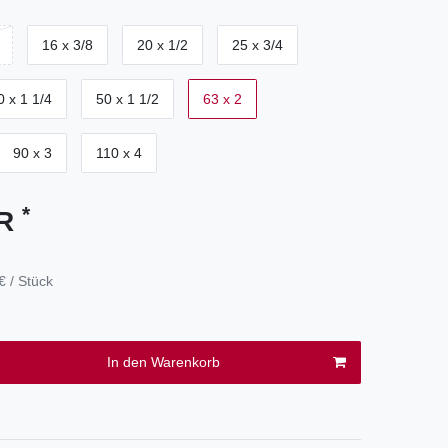
16 x 3/8
20 x 1/2
25 x 3/4
0 x 1 1/4
50 x 1 1/2
63 x 2
90 x 3
110 x 4
*
UR
€ / Stück
In den Warenkorb