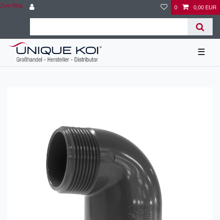
Zum Blog
0
0,00 EUR
☰