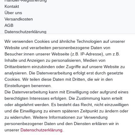
Händler-Registrierung
Kontakt
Über uns
Versandkosten
AGB
Datenschutzerklärung
Impressum
Wir verwenden Cookies und ähnliche Technologien auf unserer
Website und verarbeiten personenbezogene Daten von
Telefonische Beratung und Unterstützung für Händler unter:
Besucher:innen unserer Webseite (z.B. IP-Adresse), um z.B.
Inhalte und Anzeigen zu personalisieren, Medien von
+49 2851 5895-0
Drittanbietern einzubinden oder Zugriffe auf unsere Website zu
Montag - Donnerstag: 08.00 - 16.30 Uhr
analysieren. Die Datenverarbeitung erfolgt erst durch gesetzte
Freitag: 08.00 - 16.00 Uhr
Cookies. Wir teilen diese Daten mit Dritten, die wir in den
Einstellungen benennen.
Wir sind ein Großhandel, bitte wenden Sie sich als
Die Datenverarbeitung kann mit Einwilligung oder aufgrund eines
Endkunde direkt an Ihren örtlichen Fachhändler. Vielen
berechtigten Interesses erfolgen. Die Zustimmung kann erteilt
Dank!
oder abgelehnt werden. Es besteht das Recht, nicht einzuwilligen
und die Einwilligung zu einem späteren Zeitpunkt zu ändern oder
zu widerrufen. Weitere Informationen zur Verwendung
personenbezogener Daten und den Diensten erklären wir in
Widerrufs­recht
Impressum
Daten­schutz­erklärung
unserer
Daten­schutz­erklärung
.