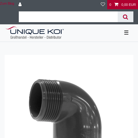
Zum Blog
0
0,00 EUR
☰