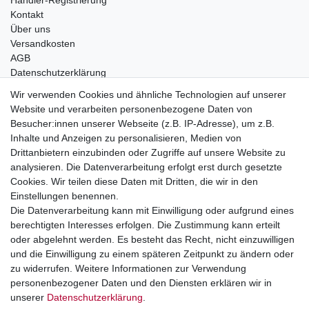
Händler-Registrierung
Kontakt
Über uns
Versandkosten
AGB
Datenschutzerklärung
Impressum
Wir verwenden Cookies und ähnliche Technologien auf unserer
Website und verarbeiten personenbezogene Daten von
Telefonische Beratung und Unterstützung für Händler unter:
Besucher:innen unserer Webseite (z.B. IP-Adresse), um z.B.
Inhalte und Anzeigen zu personalisieren, Medien von
+49 2851 5895-0
Drittanbietern einzubinden oder Zugriffe auf unsere Website zu
Montag - Donnerstag: 08.00 - 16.30 Uhr
analysieren. Die Datenverarbeitung erfolgt erst durch gesetzte
Freitag: 08.00 - 16.00 Uhr
Cookies. Wir teilen diese Daten mit Dritten, die wir in den
Einstellungen benennen.
Wir sind ein Großhandel, bitte wenden Sie sich als
Die Datenverarbeitung kann mit Einwilligung oder aufgrund eines
Endkunde direkt an Ihren örtlichen Fachhändler. Vielen
berechtigten Interesses erfolgen. Die Zustimmung kann erteilt
Dank!
oder abgelehnt werden. Es besteht das Recht, nicht einzuwilligen
und die Einwilligung zu einem späteren Zeitpunkt zu ändern oder
zu widerrufen. Weitere Informationen zur Verwendung
personenbezogener Daten und den Diensten erklären wir in
Widerrufs­recht
Impressum
Daten­schutz­erklärung
unserer
Daten­schutz­erklärung
.