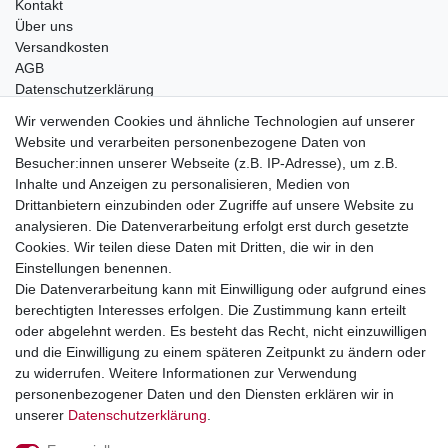
Kontakt
Über uns
Versandkosten
AGB
Datenschutzerklärung
Impressum
Wir verwenden Cookies und ähnliche Technologien auf unserer
Website und verarbeiten personenbezogene Daten von
Telefonische Beratung und Unterstützung für Händler unter:
Besucher:innen unserer Webseite (z.B. IP-Adresse), um z.B.
Inhalte und Anzeigen zu personalisieren, Medien von
+49 2851 5895-0
Drittanbietern einzubinden oder Zugriffe auf unsere Website zu
Montag - Donnerstag: 08.00 - 16.30 Uhr
analysieren. Die Datenverarbeitung erfolgt erst durch gesetzte
Freitag: 08.00 - 16.00 Uhr
Cookies. Wir teilen diese Daten mit Dritten, die wir in den
Einstellungen benennen.
Wir sind ein Großhandel, bitte wenden Sie sich als
Die Datenverarbeitung kann mit Einwilligung oder aufgrund eines
Endkunde direkt an Ihren örtlichen Fachhändler. Vielen
berechtigten Interesses erfolgen. Die Zustimmung kann erteilt
Dank!
oder abgelehnt werden. Es besteht das Recht, nicht einzuwilligen
und die Einwilligung zu einem späteren Zeitpunkt zu ändern oder
zu widerrufen. Weitere Informationen zur Verwendung
personenbezogener Daten und den Diensten erklären wir in
Widerrufs­recht
Impressum
Daten­schutz­erklärung
unserer
Daten­schutz­erklärung
.