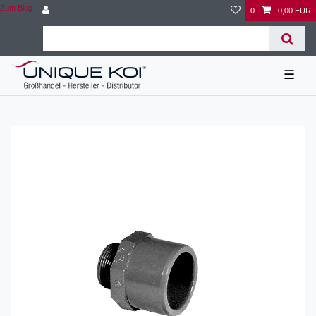
Zum Blog
0
0,00 EUR
☰