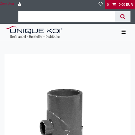
Zum Blog
0
0,00 EUR
☰