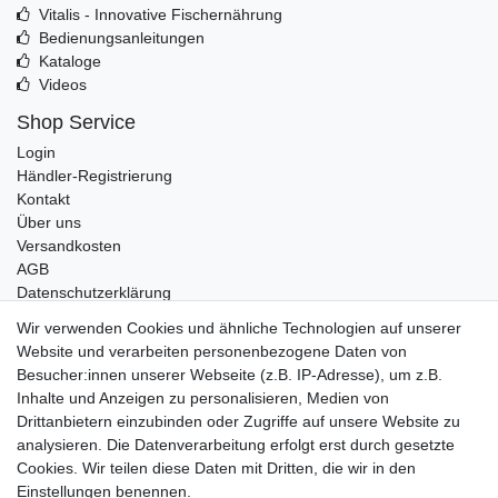
Vitalis - Innovative Fischernährung
Bedienungsanleitungen
Kataloge
Videos
Shop Service
Login
Händler-Registrierung
Kontakt
Über uns
Versandkosten
AGB
Datenschutzerklärung
Impressum
Wir verwenden Cookies und ähnliche Technologien auf unserer
Website und verarbeiten personenbezogene Daten von
Telefonische Beratung und Unterstützung für Händler unter:
Besucher:innen unserer Webseite (z.B. IP-Adresse), um z.B.
Inhalte und Anzeigen zu personalisieren, Medien von
+49 2851 5895-0
Drittanbietern einzubinden oder Zugriffe auf unsere Website zu
Montag - Donnerstag: 08.00 - 16.30 Uhr
analysieren. Die Datenverarbeitung erfolgt erst durch gesetzte
Freitag: 08.00 - 16.00 Uhr
Cookies. Wir teilen diese Daten mit Dritten, die wir in den
Einstellungen benennen.