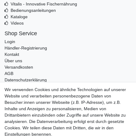
Vitalis - Innovative Fischernährung
Bedienungsanleitungen
Kataloge
Videos
Shop Service
Login
Händler-Registrierung
Kontakt
Über uns
Versandkosten
AGB
Datenschutzerklärung
Impressum
Wir verwenden Cookies und ähnliche Technologien auf unserer
Website und verarbeiten personenbezogene Daten von
Telefonische Beratung und Unterstützung für Händler unter:
Besucher:innen unserer Webseite (z.B. IP-Adresse), um z.B.
Inhalte und Anzeigen zu personalisieren, Medien von
+49 2851 5895-0
Drittanbietern einzubinden oder Zugriffe auf unsere Website zu
Montag - Donnerstag: 08.00 - 16.30 Uhr
analysieren. Die Datenverarbeitung erfolgt erst durch gesetzte
Freitag: 08.00 - 16.00 Uhr
Cookies. Wir teilen diese Daten mit Dritten, die wir in den
Einstellungen benennen.