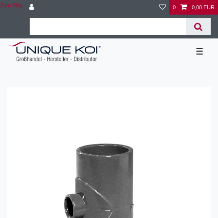
Zum Blog
0
0,00 EUR
☰