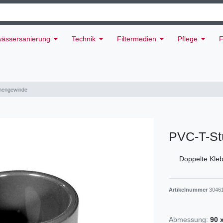
ässersanierung
Technik
Filtermedien
Pflege
F
nnengewinde
PVC-T-St
Doppelte Kle
Artikelnummer
3046
Abmessung:
90 