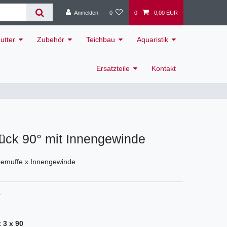
Anmelden
0
0
0,00 EUR
utter
Zubehör
Teichbau
Aquaristik
Ersatzteile
Kontakt
ück 90° mit Innengewinde
bemuffe x Innengewinde
1
x 3 x 90