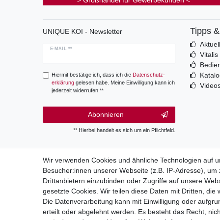
> Großhandel für Gewerbekunden <
Tipps 
UNIQUE KOI - Newsletter
Aktuel
E-MAIL **
Vitali
Bedie
Katal
Hiermit bestätige ich, dass ich die
Daten­schutz­
erklärung
gelesen habe. Meine Einwilligung kann ich
Video
jederzeit widerrufen.**
Abonnieren
** Hierbei handelt es sich um ein Pflichtfeld.
Wir verwenden Cookies und ähnliche Technologien auf 
Besucher:innen unserer Webseite (z.B. IP-Adresse), um z
Wide
Drittanbietern einzubinden oder Zugriffe auf unsere Webs
gesetzte Cookies. Wir teilen diese Daten mit Dritten, die
Die Datenverarbeitung kann mit Einwilligung oder aufgru
erteilt oder abgelehnt werden. Es besteht das Recht, nich