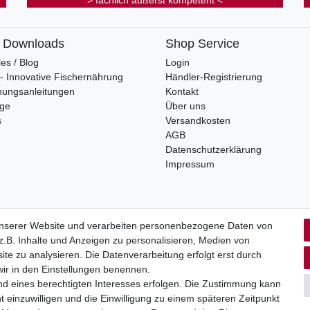
> fachlich äußerst kompetent <
& Downloads
Shop Service
les / Blog
Login
s - Innovative Fischernährung
Händler-Registrierung
nungsanleitungen
Kontakt
oge
Über uns
s
Versandkosten
AGB
Datenschutzerklärung
Impressum
unserer Website und verarbeiten personenbezogene Daten von
.B. Inhalte und Anzeigen zu personalisieren, Medien von
rrufs­recht
Impressum
Daten­schutz­erklärung
AGB
Kont
ite zu analysieren. Die Datenverarbeitung erfolgt erst durch
 wir in den Einstellungen benennen.
nd eines berechtigten Interesses erfolgen. Die Zustimmung kann
t einzuwilligen und die Einwilligung zu einem späteren Zeitpunkt