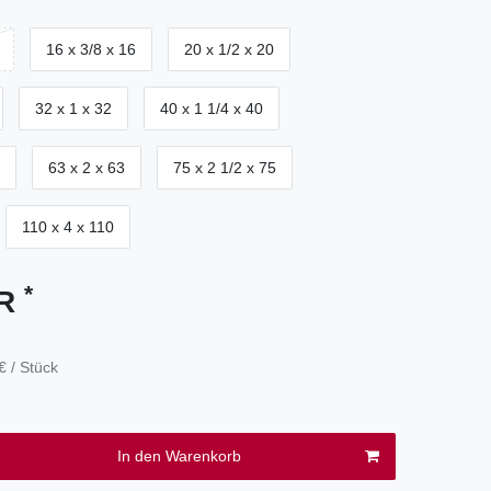
16 x 3/8 x 16
20 x 1/2 x 20
32 x 1 x 32
40 x 1 1/4 x 40
63 x 2 x 63
75 x 2 1/2 x 75
110 x 4 x 110
*
UR
€ / Stück
In den Warenkorb