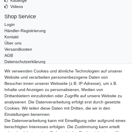
Kataloge
Videos
Shop Service
Login
Händler-Registrierung
Kontakt
Über uns
Versandkosten
AGB
Datenschutzerklärung
Impressum
Wir verwenden Cookies und ähnliche Technologien auf unserer
Website und verarbeiten personenbezogene Daten von
Telefonische Beratung und Unterstützung für Händler unter:
Besucher:innen unserer Webseite (z.B. IP-Adresse), um z.B.
Inhalte und Anzeigen zu personalisieren, Medien von
+49 2851 5895-0
Drittanbietern einzubinden oder Zugriffe auf unsere Website zu
Montag - Donnerstag: 08.00 - 16.30 Uhr
analysieren. Die Datenverarbeitung erfolgt erst durch gesetzte
Freitag: 08.00 - 16.00 Uhr
Cookies. Wir teilen diese Daten mit Dritten, die wir in den
Einstellungen benennen.
Wir sind ein Großhandel, bitte wenden Sie sich als
Die Datenverarbeitung kann mit Einwilligung oder aufgrund eines
Endkunde direkt an Ihren örtlichen Fachhändler. Vielen
berechtigten Interesses erfolgen. Die Zustimmung kann erteilt
Dank!