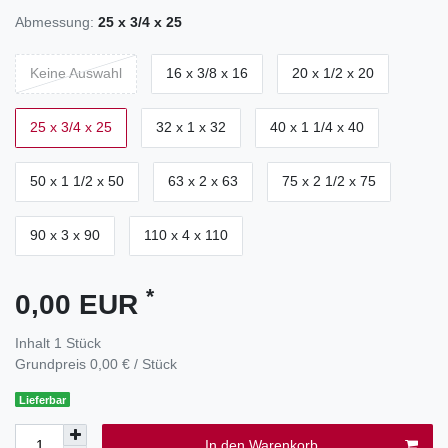
Abmessung:
25 x 3/4 x 25
Keine Auswahl
16 x 3/8 x 16
20 x 1/2 x 20
25 x 3/4 x 25
32 x 1 x 32
40 x 1 1/4 x 40
50 x 1 1/2 x 50
63 x 2 x 63
75 x 2 1/2 x 75
90 x 3 x 90
110 x 4 x 110
*
0,00 EUR
Inhalt
1
Stück
Grundpreis
0,00 € / Stück
Lieferbar
In den Warenkorb