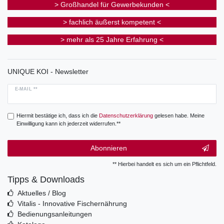
> Großhandel für Gewerbekunden <
> fachlich äußerst kompetent <
> mehr als 25 Jahre Erfahrung <
UNIQUE KOI - Newsletter
E-MAIL **
Hiermit bestätige ich, dass ich die
Daten­schutz­erklärung
gelesen habe. Meine
Einwilligung kann ich jederzeit widerrufen.**
Abonnieren
** Hierbei handelt es sich um ein Pflichtfeld.
Tipps & Downloads
Aktuelles / Blog
Vitalis - Innovative Fischernährung
Bedienungsanleitungen