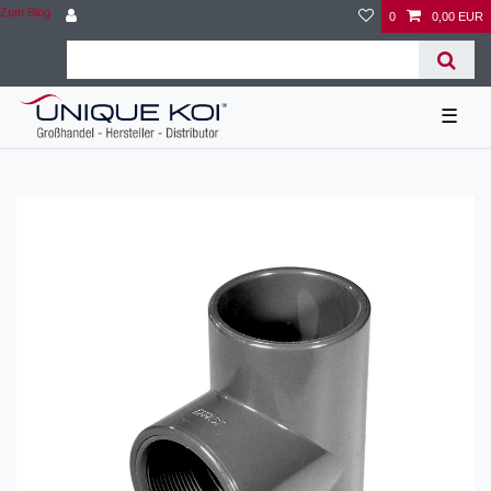
Zum Blog
0
0,00 EUR
☰