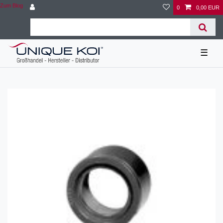
Zum Blog
0
0,00 EUR
☰