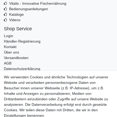
Vitalis - Innovative Fischernährung
Bedienungsanleitungen
Kataloge
Videos
Shop Service
Login
Händler-Registrierung
Kontakt
Über uns
Versandkosten
AGB
Datenschutzerklärung
Impressum
Wir verwenden Cookies und ähnliche Technologien auf unserer
Website und verarbeiten personenbezogene Daten von
Telefonische Beratung und Unterstützung für Händler unter:
Besucher:innen unserer Webseite (z.B. IP-Adresse), um z.B.
Inhalte und Anzeigen zu personalisieren, Medien von
+49 2851 5895-0
Drittanbietern einzubinden oder Zugriffe auf unsere Website zu
Montag - Donnerstag: 08.00 - 16.30 Uhr
analysieren. Die Datenverarbeitung erfolgt erst durch gesetzte
Freitag: 08.00 - 16.00 Uhr
Cookies. Wir teilen diese Daten mit Dritten, die wir in den
Einstellungen benennen.