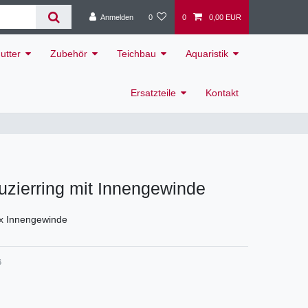
Anmelden
0
0
0,00 EUR
utter
Zubehör
Teichbau
Aquaristik
Ersatzteile
Kontakt
zierring mit Innengewinde
 x Innengewinde
6