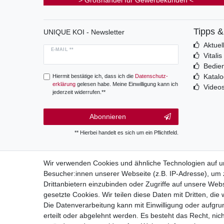
> Großhandel für Gewerbekunden <
Tipps 
UNIQUE KOI - Newsletter
Aktuel
E-MAIL **
Vitali
Bedie
Katal
Hiermit bestätige ich, dass ich die
Daten­schutz­
erklärung
gelesen habe. Meine Einwilligung kann ich
Video
jederzeit widerrufen.**
Abonnieren
** Hierbei handelt es sich um ein Pflichtfeld.
Wir verwenden Cookies und ähnliche Technologien auf 
Besucher:innen unserer Webseite (z.B. IP-Adresse), um z
Wide
Drittanbietern einzubinden oder Zugriffe auf unsere Webs
gesetzte Cookies. Wir teilen diese Daten mit Dritten, die
Die Datenverarbeitung kann mit Einwilligung oder aufgru
erteilt oder abgelehnt werden. Es besteht das Recht, nich