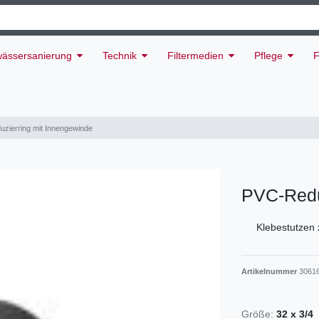
ässersanierung
Technik
Filtermedien
Pflege
F
zierring mit Innengewinde
PVC-Redu
Klebestutzen
Artikelnummer
3061
Größe:
32 x 3/4