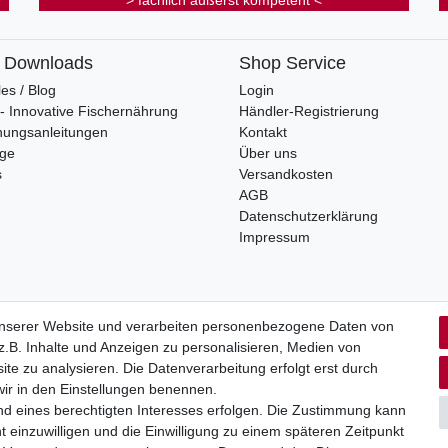
> fachlich äußerst kompetent <
& Downloads
Shop Service
les / Blog
Login
s - Innovative Fischernährung
Händler-Registrierung
nungsanleitungen
Kontakt
oge
Über uns
s
Versandkosten
AGB
Datenschutzerklärung
Impressum
unserer Website und verarbeiten personenbezogene Daten von
.B. Inhalte und Anzeigen zu personalisieren, Medien von
rrufs­recht
Impressum
Daten­schutz­erklärung
AGB
Kont
ite zu analysieren. Die Datenverarbeitung erfolgt erst durch
 wir in den Einstellungen benennen.
nd eines berechtigten Interesses erfolgen. Die Zustimmung kann
t einzuwilligen und die Einwilligung zu einem späteren Zeitpunkt