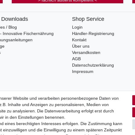
> fachlich äußerst kompetent <
& Downloads
Shop Service
les / Blog
Login
s - Innovative Fischernährung
Händler-Registrierung
nungsanleitungen
Kontakt
oge
Über uns
s
Versandkosten
AGB
Datenschutzerklärung
Impressum
unserer Website und verarbeiten personenbezogene Daten von
.B. Inhalte und Anzeigen zu personalisieren, Medien von
rrufs­recht
Impressum
Daten­schutz­erklärung
AGB
Kont
ite zu analysieren. Die Datenverarbeitung erfolgt erst durch
 wir in den Einstellungen benennen.
nd eines berechtigten Interesses erfolgen. Die Zustimmung kann
t einzuwilligen und die Einwilligung zu einem späteren Zeitpunkt