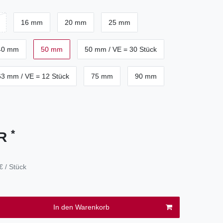
16 mm
20 mm
25 mm
40 mm
50 mm
50 mm / VE = 30 Stück
63 mm / VE = 12 Stück
75 mm
90 mm
*
UR
€ / Stück
In den Warenkorb