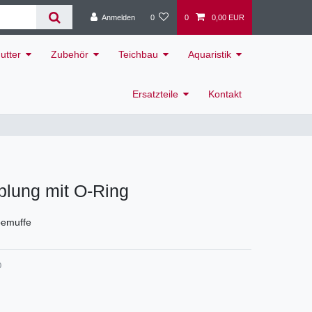
Anmelden
0
0
0,00 EUR
utter
Zubehör
Teichbau
Aquaristik
Ersatzteile
Kontakt
lung mit O-Ring
bemuffe
0