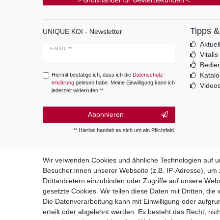
> Großhandel für Gewerbekunden <
Tipps 
UNIQUE KOI - Newsletter
Aktuel
E-MAIL **
Vitali
Bedie
Katal
Hiermit bestätige ich, dass ich die
Daten­schutz­
erklärung
gelesen habe. Meine Einwilligung kann ich
Video
jederzeit widerrufen.**
Abonnieren
** Hierbei handelt es sich um ein Pflichtfeld.
Wir verwenden Cookies und ähnliche Technologien auf 
Besucher:innen unserer Webseite (z.B. IP-Adresse), um z
Wide
Drittanbietern einzubinden oder Zugriffe auf unsere Webs
gesetzte Cookies. Wir teilen diese Daten mit Dritten, die
Die Datenverarbeitung kann mit Einwilligung oder aufgru
erteilt oder abgelehnt werden. Es besteht das Recht, nich