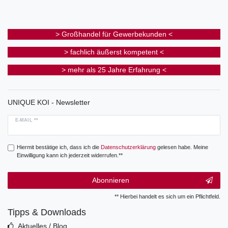
> Großhandel für Gewerbekunden <
> fachlich äußerst kompetent <
> mehr als 25 Jahre Erfahrung <
UNIQUE KOI - Newsletter
E-MAIL **
Hiermit bestätige ich, dass ich die
Daten­schutz­erklärung
gelesen habe. Meine
Einwilligung kann ich jederzeit widerrufen.**
Abonnieren
** Hierbei handelt es sich um ein Pflichtfeld.
Tipps & Downloads
Aktuelles / Blog