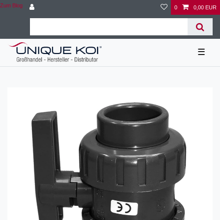
Zum Blog
0
0,00 EUR
☰