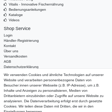
Vitalis - Innovative Fischernährung
Bedienungsanleitungen
Kataloge
Videos
Shop Service
Login
Händler-Registrierung
Kontakt
Über uns
Versandkosten
AGB
Datenschutzerklärung
Impressum
Wir verwenden Cookies und ähnliche Technologien auf unserer
Website und verarbeiten personenbezogene Daten von
Telefonische Beratung und Unterstützung für Händler unter:
Besucher:innen unserer Webseite (z.B. IP-Adresse), um z.B.
Inhalte und Anzeigen zu personalisieren, Medien von
+49 2851 5895-0
Drittanbietern einzubinden oder Zugriffe auf unsere Website zu
Montag - Donnerstag: 08.00 - 16.30 Uhr
analysieren. Die Datenverarbeitung erfolgt erst durch gesetzte
Freitag: 08.00 - 16.00 Uhr
Cookies. Wir teilen diese Daten mit Dritten, die wir in den
Einstellungen benennen.