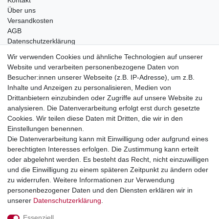
Kontakt
Über uns
Versandkosten
AGB
Datenschutzerklärung
Impressum
Wir verwenden Cookies und ähnliche Technologien auf unserer
Website und verarbeiten personenbezogene Daten von
Telefonische Beratung und Unterstützung für Händler unter:
Besucher:innen unserer Webseite (z.B. IP-Adresse), um z.B.
Inhalte und Anzeigen zu personalisieren, Medien von
+49 2851 5895-0
Drittanbietern einzubinden oder Zugriffe auf unsere Website zu
Montag - Donnerstag: 08.00 - 16.30 Uhr
analysieren. Die Datenverarbeitung erfolgt erst durch gesetzte
Freitag: 08.00 - 16.00 Uhr
Cookies. Wir teilen diese Daten mit Dritten, die wir in den
Einstellungen benennen.
Wir sind ein Großhandel, bitte wenden Sie sich als
Die Datenverarbeitung kann mit Einwilligung oder aufgrund eines
Endkunde direkt an Ihren örtlichen Fachhändler. Vielen
berechtigten Interesses erfolgen. Die Zustimmung kann erteilt
Dank!
oder abgelehnt werden. Es besteht das Recht, nicht einzuwilligen
und die Einwilligung zu einem späteren Zeitpunkt zu ändern oder
zu widerrufen. Weitere Informationen zur Verwendung
personenbezogener Daten und den Diensten erklären wir in
Widerrufs­recht
Impressum
Daten­schutz­erklärung
unserer
Daten­schutz­erklärung
.
Essenziell