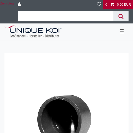
Zum Blog
0
0,00 EUR
☰