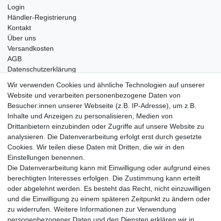
Login
Händler-Registrierung
Kontakt
Über uns
Versandkosten
AGB
Datenschutzerklärung
Impressum
Wir verwenden Cookies und ähnliche Technologien auf unserer
Website und verarbeiten personenbezogene Daten von
Telefonische Beratung und Unterstützung für Händler unter:
Besucher:innen unserer Webseite (z.B. IP-Adresse), um z.B.
Inhalte und Anzeigen zu personalisieren, Medien von
+49 2851 5895-0
Drittanbietern einzubinden oder Zugriffe auf unsere Website zu
Montag - Donnerstag: 08.00 - 16.30 Uhr
analysieren. Die Datenverarbeitung erfolgt erst durch gesetzte
Freitag: 08.00 - 16.00 Uhr
Cookies. Wir teilen diese Daten mit Dritten, die wir in den
Einstellungen benennen.
Wir sind ein Großhandel, bitte wenden Sie sich als
Die Datenverarbeitung kann mit Einwilligung oder aufgrund eines
Endkunde direkt an Ihren örtlichen Fachhändler. Vielen
berechtigten Interesses erfolgen. Die Zustimmung kann erteilt
Dank!
oder abgelehnt werden. Es besteht das Recht, nicht einzuwilligen
und die Einwilligung zu einem späteren Zeitpunkt zu ändern oder
zu widerrufen. Weitere Informationen zur Verwendung
personenbezogener Daten und den Diensten erklären wir in