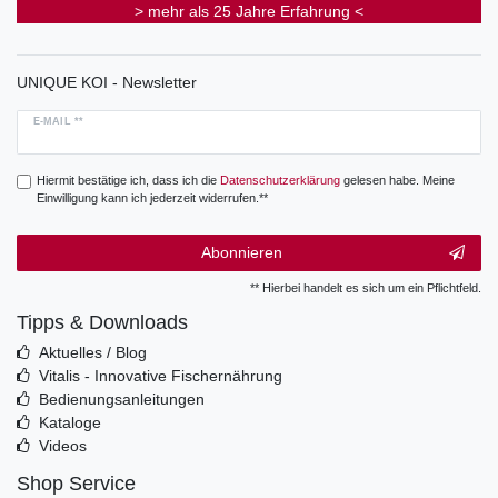
> mehr als 25 Jahre Erfahrung <
UNIQUE KOI - Newsletter
E-MAIL **
Hiermit bestätige ich, dass ich die
Daten­schutz­erklärung
gelesen habe. Meine
Einwilligung kann ich jederzeit widerrufen.**
Abonnieren
** Hierbei handelt es sich um ein Pflichtfeld.
Tipps & Downloads
Aktuelles / Blog
Vitalis - Innovative Fischernährung
Bedienungsanleitungen
Kataloge
Videos
Shop Service