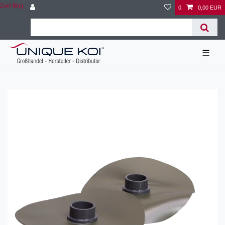
Zum Blog
0
0,00 EUR
☰