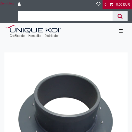
Zum Blog
0
0,00 EUR
☰