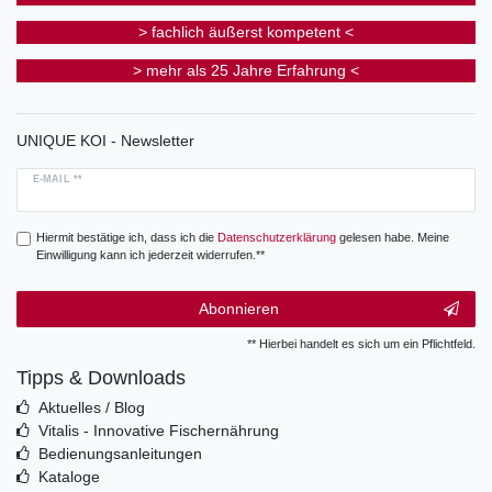
> fachlich äußerst kompetent <
> mehr als 25 Jahre Erfahrung <
UNIQUE KOI - Newsletter
E-MAIL **
Hiermit bestätige ich, dass ich die
Daten­schutz­erklärung
gelesen habe. Meine
Einwilligung kann ich jederzeit widerrufen.**
Abonnieren
** Hierbei handelt es sich um ein Pflichtfeld.
Tipps & Downloads
Aktuelles / Blog
Vitalis - Innovative Fischernährung
Bedienungsanleitungen
Kataloge