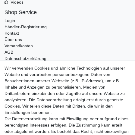
Videos
Shop Service
Login
Händler-Registrierung
Kontakt
Über uns
Versandkosten
AGB
Datenschutzerklärung
Impressum
Wir verwenden Cookies und ähnliche Technologien auf unserer
Website und verarbeiten personenbezogene Daten von
Telefonische Beratung und Unterstützung für Händler unter:
Besucher:innen unserer Webseite (z.B. IP-Adresse), um z.B.
Inhalte und Anzeigen zu personalisieren, Medien von
+49 2851 5895-0
Drittanbietern einzubinden oder Zugriffe auf unsere Website zu
Montag - Donnerstag: 08.00 - 16.30 Uhr
analysieren. Die Datenverarbeitung erfolgt erst durch gesetzte
Freitag: 08.00 - 16.00 Uhr
Cookies. Wir teilen diese Daten mit Dritten, die wir in den
Einstellungen benennen.
Wir sind ein Großhandel, bitte wenden Sie sich als
Die Datenverarbeitung kann mit Einwilligung oder aufgrund eines
Endkunde direkt an Ihren örtlichen Fachhändler. Vielen
berechtigten Interesses erfolgen. Die Zustimmung kann erteilt
Dank!
oder abgelehnt werden. Es besteht das Recht, nicht einzuwilligen