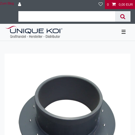
Zum Blog
0
0,00 EUR
☰