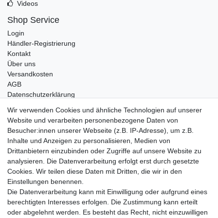
Videos
Shop Service
Login
Händler-Registrierung
Kontakt
Über uns
Versandkosten
AGB
Datenschutzerklärung
Impressum
Wir verwenden Cookies und ähnliche Technologien auf unserer
Website und verarbeiten personenbezogene Daten von
Telefonische Beratung und Unterstützung für Händler unter:
Besucher:innen unserer Webseite (z.B. IP-Adresse), um z.B.
Inhalte und Anzeigen zu personalisieren, Medien von
+49 2851 5895-0
Drittanbietern einzubinden oder Zugriffe auf unsere Website zu
Montag - Donnerstag: 08.00 - 16.30 Uhr
analysieren. Die Datenverarbeitung erfolgt erst durch gesetzte
Freitag: 08.00 - 16.00 Uhr
Cookies. Wir teilen diese Daten mit Dritten, die wir in den
Einstellungen benennen.
Wir sind ein Großhandel, bitte wenden Sie sich als
Die Datenverarbeitung kann mit Einwilligung oder aufgrund eines
Endkunde direkt an Ihren örtlichen Fachhändler. Vielen
berechtigten Interesses erfolgen. Die Zustimmung kann erteilt
Dank!
oder abgelehnt werden. Es besteht das Recht, nicht einzuwilligen