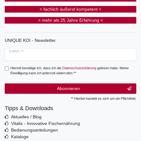
> fachlich äußerst kompetent <
> mehr als 25 Jahre Erfahrung <
UNIQUE KOI - Newsletter
E-MAIL **
Hiermit bestätige ich, dass ich die
Daten­schutz­erklärung
gelesen habe. Meine
Einwilligung kann ich jederzeit widerrufen.**
Abonnieren
** Hierbei handelt es sich um ein Pflichtfeld.
Tipps & Downloads
Aktuelles / Blog
Vitalis - Innovative Fischernährung
Bedienungsanleitungen
Kataloge