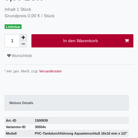
Inhalt
1
Stück
Grundpreis
0,00 € / Stück
Lieferbar
In den Warenkorb
Wunschliste
* inkl. ges. MwSt. zzgl.
Versandkosten
Weitere Details
Art.-ID
1500939
Varianten-ID
30504x
Modell
PVC-Tankdurchführung Aquarienschluß 16x16 mm x 1/2"