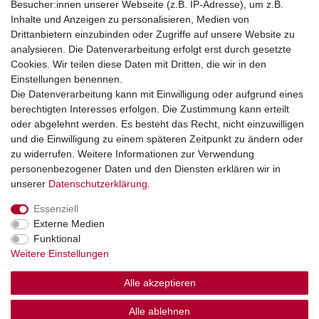
Besucher:innen unserer Webseite (z.B. IP-Adresse), um z.B.
Inhalte und Anzeigen zu personalisieren, Medien von
+49 2851 5895-0
Drittanbietern einzubinden oder Zugriffe auf unsere Website zu
Montag - Donnerstag: 08.00 - 16.30 Uhr
analysieren. Die Datenverarbeitung erfolgt erst durch gesetzte
Freitag: 08.00 - 16.00 Uhr
Cookies. Wir teilen diese Daten mit Dritten, die wir in den
Einstellungen benennen.
Wir sind ein Großhandel, bitte wenden Sie sich als
Die Datenverarbeitung kann mit Einwilligung oder aufgrund eines
Endkunde direkt an Ihren örtlichen Fachhändler. Vielen
berechtigten Interesses erfolgen. Die Zustimmung kann erteilt
Dank!
oder abgelehnt werden. Es besteht das Recht, nicht einzuwilligen
und die Einwilligung zu einem späteren Zeitpunkt zu ändern oder
zu widerrufen. Weitere Informationen zur Verwendung
personenbezogener Daten und den Diensten erklären wir in
Widerrufs­recht
Impressum
Daten­schutz­erklärung
unserer
Daten­schutz­erklärung
.
Essenziell
AGB
Kontakt
Externe Medien
Funktional
Weitere Einstellungen
Alle akzeptieren
© Copyright 2026 | Alle Rechte vorbehalten.
Alle ablehnen
Großhandel für Gartenteich, Bewässerung & Aquaristik.