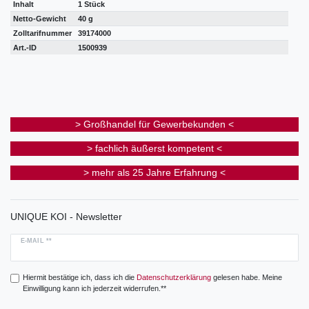
Inhalt
1 Stück
Netto-Gewicht
40 g
Zolltarifnummer
39174000
Art.-ID
1500939
> Großhandel für Gewerbekunden <
> fachlich äußerst kompetent <
> mehr als 25 Jahre Erfahrung <
UNIQUE KOI - Newsletter
E-MAIL **
Hiermit bestätige ich, dass ich die
Daten­schutz­erklärung
gelesen habe. Meine
Einwilligung kann ich jederzeit widerrufen.**