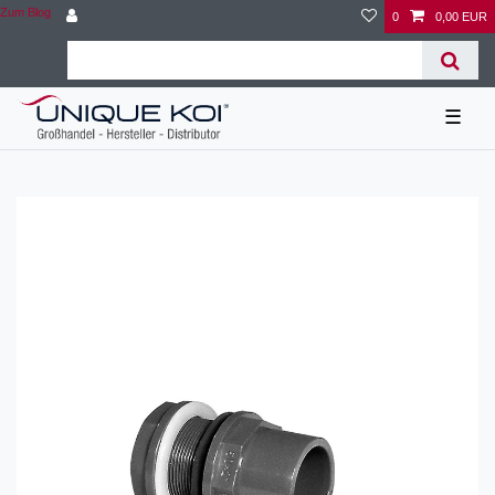
Zum Blog
0
0,00 EUR
☰