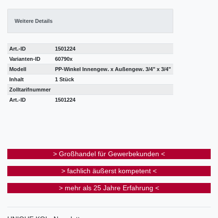
Weitere Details
Art.-ID
1501224
Varianten-ID
60790x
Modell
PP-Winkel Innengew. x Außengew. 3/4" x 3/4"
Inhalt
1 Stück
Zolltarifnummer
Art.-ID
1501224
> Großhandel für Gewerbekunden <
> fachlich äußerst kompetent <
> mehr als 25 Jahre Erfahrung <