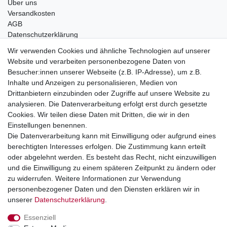
Über uns
Versandkosten
AGB
Datenschutzerklärung
Impressum
Wir verwenden Cookies und ähnliche Technologien auf unserer
Website und verarbeiten personenbezogene Daten von
Telefonische Beratung und Unterstützung für Händler unter:
Besucher:innen unserer Webseite (z.B. IP-Adresse), um z.B.
Inhalte und Anzeigen zu personalisieren, Medien von
+49 2851 5895-0
Drittanbietern einzubinden oder Zugriffe auf unsere Website zu
Montag - Donnerstag: 08.00 - 16.30 Uhr
analysieren. Die Datenverarbeitung erfolgt erst durch gesetzte
Freitag: 08.00 - 16.00 Uhr
Cookies. Wir teilen diese Daten mit Dritten, die wir in den
Einstellungen benennen.
Wir sind ein Großhandel, bitte wenden Sie sich als
Die Datenverarbeitung kann mit Einwilligung oder aufgrund eines
Endkunde direkt an Ihren örtlichen Fachhändler. Vielen
berechtigten Interesses erfolgen. Die Zustimmung kann erteilt
Dank!
oder abgelehnt werden. Es besteht das Recht, nicht einzuwilligen
und die Einwilligung zu einem späteren Zeitpunkt zu ändern oder
zu widerrufen. Weitere Informationen zur Verwendung
personenbezogener Daten und den Diensten erklären wir in
Widerrufs­recht
Impressum
Daten­schutz­erklärung
unserer
Daten­schutz­erklärung
.
Essenziell
AGB
Kontakt