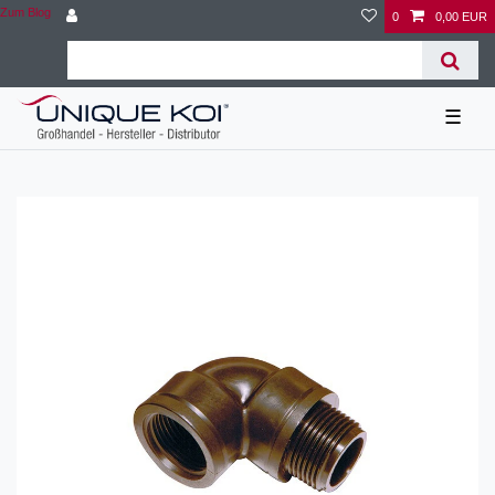
Zum Blog
0
0,00 EUR
☰