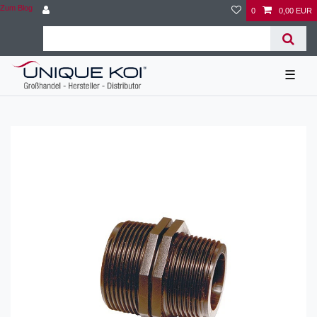
Zum Blog
0
0,00 EUR
☰