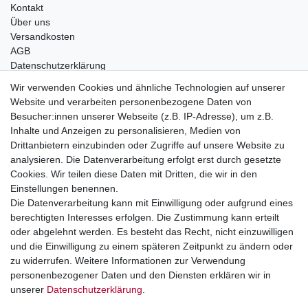
Kontakt
Über uns
Versandkosten
AGB
Datenschutzerklärung
Impressum
Wir verwenden Cookies und ähnliche Technologien auf unserer
Website und verarbeiten personenbezogene Daten von
Telefonische Beratung und Unterstützung für Händler unter:
Besucher:innen unserer Webseite (z.B. IP-Adresse), um z.B.
Inhalte und Anzeigen zu personalisieren, Medien von
+49 2851 5895-0
Drittanbietern einzubinden oder Zugriffe auf unsere Website zu
Montag - Donnerstag: 08.00 - 16.30 Uhr
analysieren. Die Datenverarbeitung erfolgt erst durch gesetzte
Freitag: 08.00 - 16.00 Uhr
Cookies. Wir teilen diese Daten mit Dritten, die wir in den
Einstellungen benennen.
Wir sind ein Großhandel, bitte wenden Sie sich als
Die Datenverarbeitung kann mit Einwilligung oder aufgrund eines
Endkunde direkt an Ihren örtlichen Fachhändler. Vielen
berechtigten Interesses erfolgen. Die Zustimmung kann erteilt
Dank!
oder abgelehnt werden. Es besteht das Recht, nicht einzuwilligen
und die Einwilligung zu einem späteren Zeitpunkt zu ändern oder
zu widerrufen. Weitere Informationen zur Verwendung
personenbezogener Daten und den Diensten erklären wir in
Widerrufs­recht
Impressum
Daten­schutz­erklärung
unserer
Daten­schutz­erklärung
.