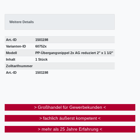
Weitere Details
Art.-ID
1501198
Varianten-ID
60752x
Modell
PP-Übergangsnippel 2x AG reduziert 2" x 1 1/2"
Inhalt
1 Stück
Zolltarifnummer
Art.-ID
1501198
> Großhandel für Gewerbekunden <
> fachlich äußerst kompetent <
> mehr als 25 Jahre Erfahrung <