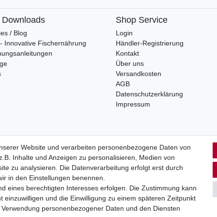
& Downloads
Shop Service
les / Blog
Login
s - Innovative Fischernährung
Händler-Registrierung
nungsanleitungen
Kontakt
oge
Über uns
s
Versandkosten
AGB
Datenschutzerklärung
Impressum
unserer Website und verarbeiten personenbezogene Daten von
.B. Inhalte und Anzeigen zu personalisieren, Medien von
rrufs­recht
Impressum
Daten­schutz­erklärung
AGB
Kont
ite zu analysieren. Die Datenverarbeitung erfolgt erst durch
 wir in den Einstellungen benennen.
nd eines berechtigten Interesses erfolgen. Die Zustimmung kann
t einzuwilligen und die Einwilligung zu einem späteren Zeitpunkt
zur Verwendung personenbezogener Daten und den Diensten