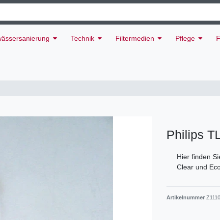
ässersanierung
Technik
Filtermedien
Pflege
F
Philips T
Hier finden Si
Clear und Ec
Artikelnummer
Z111