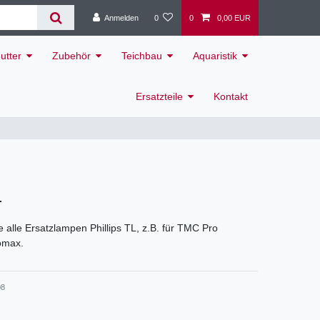
Anmelden
0
0
0,00 EUR
utter
Zubehör
Teichbau
Aquaristik
Ersatzteile
Kontakt
L
e alle Ersatzlampen Phillips TL, z.B. für TMC Pro
omax.
08