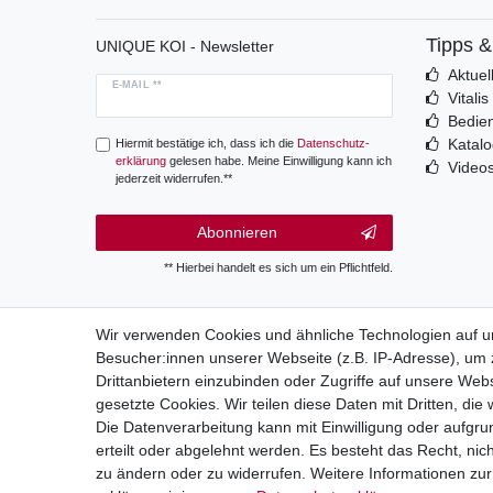
Tipps 
UNIQUE KOI - Newsletter
Aktuel
E-MAIL **
Vitali
Bedie
Katal
Hiermit bestätige ich, dass ich die
Daten­schutz­
erklärung
gelesen habe. Meine Einwilligung kann ich
Video
jederzeit widerrufen.**
Abonnieren
** Hierbei handelt es sich um ein Pflichtfeld.
Wir verwenden Cookies und ähnliche Technologien auf 
Besucher:innen unserer Webseite (z.B. IP-Adresse), um z
Wide
Drittanbietern einzubinden oder Zugriffe auf unsere Webs
gesetzte Cookies. Wir teilen diese Daten mit Dritten, die
Die Datenverarbeitung kann mit Einwilligung oder aufgru
erteilt oder abgelehnt werden. Es besteht das Recht, nich
zu ändern oder zu widerrufen. Weitere Informationen 