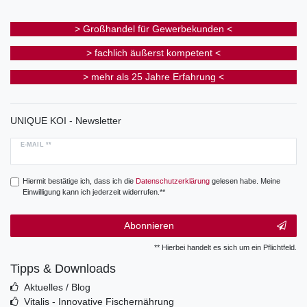
> Großhandel für Gewerbekunden <
> fachlich äußerst kompetent <
> mehr als 25 Jahre Erfahrung <
UNIQUE KOI - Newsletter
E-MAIL **
Hiermit bestätige ich, dass ich die
Daten­schutz­erklärung
gelesen habe. Meine
Einwilligung kann ich jederzeit widerrufen.**
Abonnieren
** Hierbei handelt es sich um ein Pflichtfeld.
Tipps & Downloads
Aktuelles / Blog
Vitalis - Innovative Fischernährung