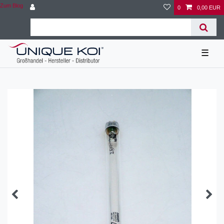
Zum Blog
0
0,00 EUR
☰