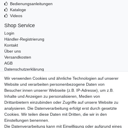
Bedienungsanleitungen
Kataloge
Videos
Shop Service
Login
Händler-Registrierung
Kontakt
Über uns
Versandkosten
AGB
Datenschutzerklärung
Impressum
Wir verwenden Cookies und ähnliche Technologien auf unserer
Website und verarbeiten personenbezogene Daten von
Telefonische Beratung und Unterstützung für Händler unter:
Besucher:innen unserer Webseite (z.B. IP-Adresse), um z.B.
Inhalte und Anzeigen zu personalisieren, Medien von
+49 2851 5895-0
Drittanbietern einzubinden oder Zugriffe auf unsere Website zu
Montag - Donnerstag: 08.00 - 16.30 Uhr
analysieren. Die Datenverarbeitung erfolgt erst durch gesetzte
Freitag: 08.00 - 16.00 Uhr
Cookies. Wir teilen diese Daten mit Dritten, die wir in den
Einstellungen benennen.
Wir sind ein Großhandel, bitte wenden Sie sich als
Die Datenverarbeitung kann mit Einwilligung oder aufgrund eines