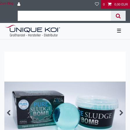
Zum Blog
0
0,00 EUR
☰