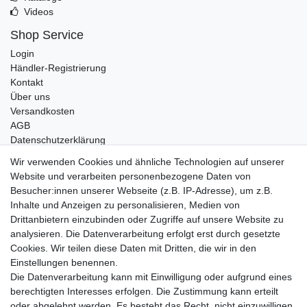
Videos
Shop Service
Login
Händler-Registrierung
Kontakt
Über uns
Versandkosten
AGB
Datenschutzerklärung
Impressum
Wir verwenden Cookies und ähnliche Technologien auf unserer
Website und verarbeiten personenbezogene Daten von
Telefonische Beratung und Unterstützung für Händler unter:
Besucher:innen unserer Webseite (z.B. IP-Adresse), um z.B.
Inhalte und Anzeigen zu personalisieren, Medien von
+49 2851 5895-0
Drittanbietern einzubinden oder Zugriffe auf unsere Website zu
Montag - Donnerstag: 08.00 - 16.30 Uhr
analysieren. Die Datenverarbeitung erfolgt erst durch gesetzte
Freitag: 08.00 - 16.00 Uhr
Cookies. Wir teilen diese Daten mit Dritten, die wir in den
Einstellungen benennen.
Wir sind ein Großhandel, bitte wenden Sie sich als
Die Datenverarbeitung kann mit Einwilligung oder aufgrund eines
Endkunde direkt an Ihren örtlichen Fachhändler. Vielen
berechtigten Interesses erfolgen. Die Zustimmung kann erteilt
Dank!
oder abgelehnt werden. Es besteht das Recht, nicht einzuwilligen