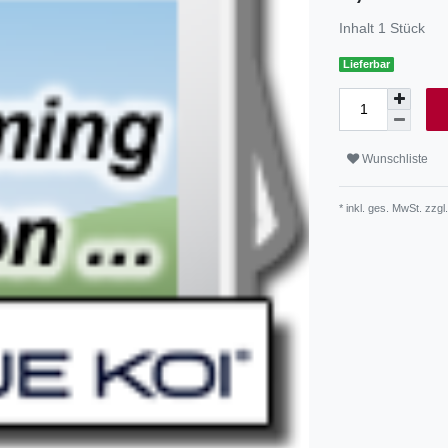
Inhalt
1
Stück
Lieferbar
Wunschliste
* inkl. ges. MwSt. zzgl.