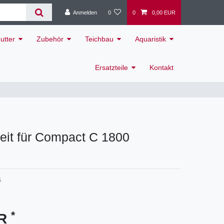
Anmelden
0
0
0,00 EUR
utter
Zubehör
Teichbau
Aquaristik
Ersatzteile
Kontakt
eit für Compact C 1800
5
*
UR