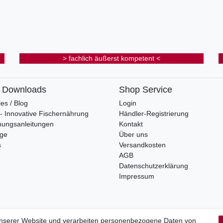
> fachlich äußerst kompetent <
& Downloads
Shop Service
les / Blog
Login
s - Innovative Fischernährung
Händler-Registrierung
nungsanleitungen
Kontakt
oge
Über uns
s
Versandkosten
AGB
Datenschutzerklärung
Impressum
unserer Website und verarbeiten personenbezogene Daten von