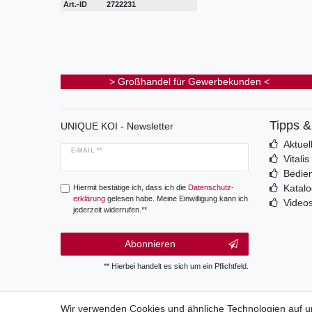
Art.-ID
2722231
> Großhandel für Gewerbekunden <
Tipps 
UNIQUE KOI - Newsletter
Aktuel
E-MAIL **
Vitali
Bedie
Katal
Hiermit bestätige ich, dass ich die
Daten­schutz­
erklärung
gelesen habe. Meine Einwilligung kann ich
Video
jederzeit widerrufen.**
Abonnieren
** Hierbei handelt es sich um ein Pflichtfeld.
Wir verwenden Cookies und ähnliche Technologien auf 