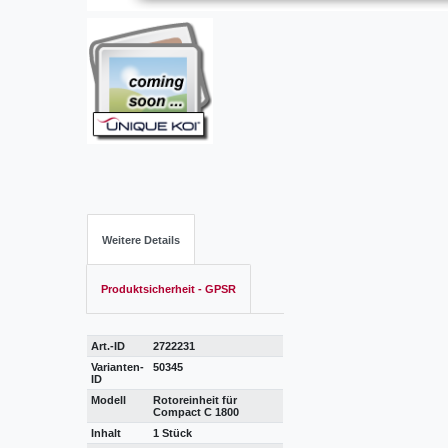
Weitere Details
Produktsicherheit - GPSR
Art.-ID
2722231
Varianten-
50345
ID
Modell
Rotoreinheit für
Compact C 1800
Inhalt
1 Stück