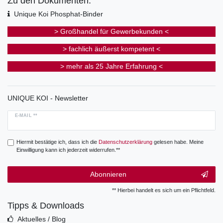
Zu den Dokumenten:
Unique Koi Phosphat-Binder
> Großhandel für Gewerbekunden <
> fachlich äußerst kompetent <
> mehr als 25 Jahre Erfahrung <
UNIQUE KOI - Newsletter
E-MAIL **
Hiermit bestätige ich, dass ich die
Daten­schutz­erklärung
gelesen habe. Meine
Einwilligung kann ich jederzeit widerrufen.**
Abonnieren
** Hierbei handelt es sich um ein Pflichtfeld.
Tipps & Downloads
Aktuelles / Blog