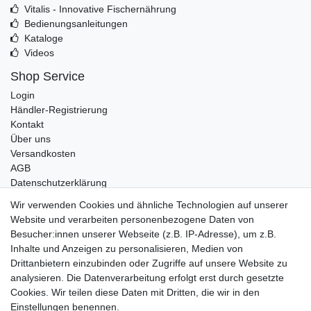
Vitalis - Innovative Fischernährung
Bedienungsanleitungen
Kataloge
Videos
Shop Service
Login
Händler-Registrierung
Kontakt
Über uns
Versandkosten
AGB
Datenschutzerklärung
Impressum
Wir verwenden Cookies und ähnliche Technologien auf unserer
Website und verarbeiten personenbezogene Daten von
Telefonische Beratung und Unterstützung für Händler unter:
Besucher:innen unserer Webseite (z.B. IP-Adresse), um z.B.
Inhalte und Anzeigen zu personalisieren, Medien von
+49 2851 5895-0
Drittanbietern einzubinden oder Zugriffe auf unsere Website zu
Montag - Donnerstag: 08.00 - 16.30 Uhr
analysieren. Die Datenverarbeitung erfolgt erst durch gesetzte
Freitag: 08.00 - 16.00 Uhr
Cookies. Wir teilen diese Daten mit Dritten, die wir in den
Einstellungen benennen.