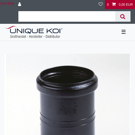
Zum Blog
0
0,00 EUR
☰