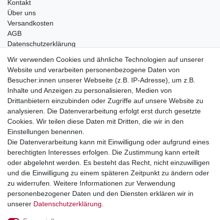
Kontakt
Über uns
Versandkosten
AGB
Datenschutzerklärung
Impressum
Wir verwenden Cookies und ähnliche Technologien auf unserer
Website und verarbeiten personenbezogene Daten von
Telefonische Beratung und Unterstützung für Händler unter:
Besucher:innen unserer Webseite (z.B. IP-Adresse), um z.B.
Inhalte und Anzeigen zu personalisieren, Medien von
+49 2851 5895-0
Drittanbietern einzubinden oder Zugriffe auf unsere Website zu
Montag - Donnerstag: 08.00 - 16.30 Uhr
analysieren. Die Datenverarbeitung erfolgt erst durch gesetzte
Freitag: 08.00 - 16.00 Uhr
Cookies. Wir teilen diese Daten mit Dritten, die wir in den
Einstellungen benennen.
Wir sind ein Großhandel, bitte wenden Sie sich als
Die Datenverarbeitung kann mit Einwilligung oder aufgrund eines
Endkunde direkt an Ihren örtlichen Fachhändler. Vielen
berechtigten Interesses erfolgen. Die Zustimmung kann erteilt
Dank!
oder abgelehnt werden. Es besteht das Recht, nicht einzuwilligen
und die Einwilligung zu einem späteren Zeitpunkt zu ändern oder
zu widerrufen. Weitere Informationen zur Verwendung
personenbezogener Daten und den Diensten erklären wir in
Widerrufs­recht
Impressum
Daten­schutz­erklärung
unserer
Daten­schutz­erklärung
.