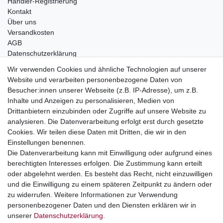
Händler-Registrierung
Kontakt
Über uns
Versandkosten
AGB
Datenschutzerklärung
Impressum
Wir verwenden Cookies und ähnliche Technologien auf unserer
Website und verarbeiten personenbezogene Daten von
Telefonische Beratung und Unterstützung für Händler unter:
Besucher:innen unserer Webseite (z.B. IP-Adresse), um z.B.
Inhalte und Anzeigen zu personalisieren, Medien von
+49 2851 5895-0
Drittanbietern einzubinden oder Zugriffe auf unsere Website zu
Montag - Donnerstag: 08.00 - 16.30 Uhr
analysieren. Die Datenverarbeitung erfolgt erst durch gesetzte
Freitag: 08.00 - 16.00 Uhr
Cookies. Wir teilen diese Daten mit Dritten, die wir in den
Einstellungen benennen.
Wir sind ein Großhandel, bitte wenden Sie sich als
Die Datenverarbeitung kann mit Einwilligung oder aufgrund eines
Endkunde direkt an Ihren örtlichen Fachhändler. Vielen
berechtigten Interesses erfolgen. Die Zustimmung kann erteilt
Dank!
oder abgelehnt werden. Es besteht das Recht, nicht einzuwilligen
und die Einwilligung zu einem späteren Zeitpunkt zu ändern oder
zu widerrufen. Weitere Informationen zur Verwendung
personenbezogener Daten und den Diensten erklären wir in
Widerrufs­recht
Impressum
Daten­schutz­erklärung
unserer
Daten­schutz­erklärung
.