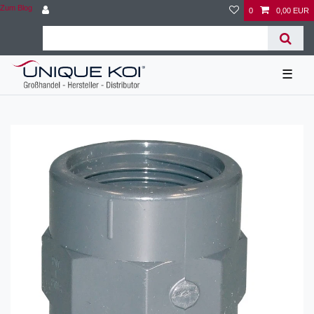
Zum Blog
0
0,00 EUR
☰