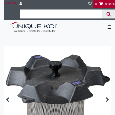
Zum Blog
0
0,00 E
☰