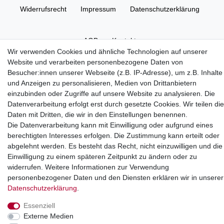
Widerrufs­recht
Impressum
Daten­schutz­erklärung
AGB
Kontakt
Wir verwenden Cookies und ähnliche Technologien auf unserer
Website und verarbeiten personenbezogene Daten von
Besucher:innen unserer Webseite (z.B. IP-Adresse), um z.B. Inhalte
und Anzeigen zu personalisieren, Medien von Drittanbietern
einzubinden oder Zugriffe auf unsere Website zu analysieren. Die
© Copyright 2026 | Alle Rechte vorbehalten.
Datenverarbeitung erfolgt erst durch gesetzte Cookies. Wir teilen di
Großhandel für Gartenteich, Bewässerung & Aquaristik.
Daten mit Dritten, die wir in den Einstellungen benennen.
Die Datenverarbeitung kann mit Einwilligung oder aufgrund eines
berechtigten Interesses erfolgen. Die Zustimmung kann erteilt oder
abgelehnt werden. Es besteht das Recht, nicht einzuwilligen und die
Einwilligung zu einem späteren Zeitpunkt zu ändern oder zu
widerrufen. Weitere Informationen zur Verwendung
personenbezogener Daten und den Diensten erklären wir in unserer
Daten­schutz­erklärung
.
Essenziell
Externe Medien