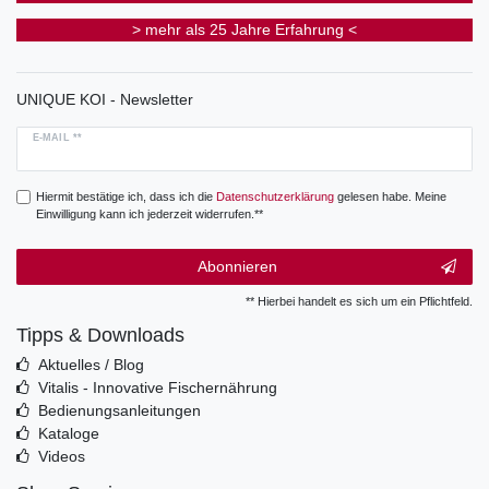
> mehr als 25 Jahre Erfahrung <
UNIQUE KOI - Newsletter
E-MAIL **
Hiermit bestätige ich, dass ich die
Daten­schutz­erklärung
gelesen habe. Meine
Einwilligung kann ich jederzeit widerrufen.**
Abonnieren
** Hierbei handelt es sich um ein Pflichtfeld.
Tipps & Downloads
Aktuelles / Blog
Vitalis - Innovative Fischernährung
Bedienungsanleitungen
Kataloge
Videos