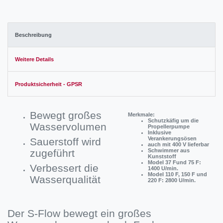
Beschreibung
Weitere Details
Produktsicherheit - GPSR
Bewegt großes
Merkmale:
Schutzkäfig um die
Wasservolumen
Propellerpumpe
Inklusive
Verankerungsösen
Sauerstoff wird
auch mit 400 V lieferbar
zugeführt
Schwimmer aus
Kunststoff
Model 37 Fund 75 F:
Verbessert die
1400 U/min.
Model 110 F, 150 F und
Wasserqualität
220 F: 2800 U/min.
Der S-Flow bewegt ein großes