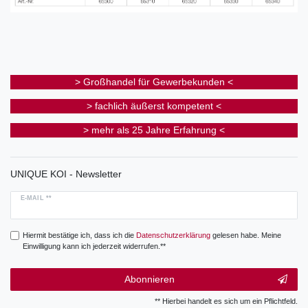
> Großhandel für Gewerbekunden <
> fachlich äußerst kompetent <
> mehr als 25 Jahre Erfahrung <
UNIQUE KOI - Newsletter
E-MAIL **
Hiermit bestätige ich, dass ich die
Daten­schutz­erklärung
gelesen habe. Meine
Einwilligung kann ich jederzeit widerrufen.**
Abonnieren
** Hierbei handelt es sich um ein Pflichtfeld.