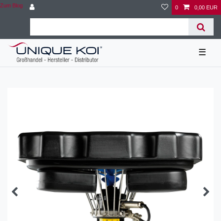
Zum Blog
0
0,00 EUR
☰