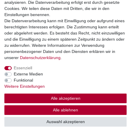
Montag - Donnerstag: 08.00 - 16.30 Uhr
analysieren. Die Datenverarbeitung erfolgt erst durch gesetzte
Freitag: 08.00 - 16.00 Uhr
Cookies. Wir teilen diese Daten mit Dritten, die wir in den
Einstellungen benennen.
Wir sind ein Großhandel, bitte wenden Sie sich als
Die Datenverarbeitung kann mit Einwilligung oder aufgrund eines
Endkunde direkt an Ihren örtlichen Fachhändler. Vielen
berechtigten Interesses erfolgen. Die Zustimmung kann erteilt
Dank!
oder abgelehnt werden. Es besteht das Recht, nicht einzuwilligen
und die Einwilligung zu einem späteren Zeitpunkt zu ändern oder
zu widerrufen. Weitere Informationen zur Verwendung
personenbezogener Daten und den Diensten erklären wir in
Widerrufs­recht
Impressum
Daten­schutz­erklärung
unserer
Daten­schutz­erklärung
.
Essenziell
AGB
Kontakt
Externe Medien
Funktional
Weitere Einstellungen
Alle akzeptieren
© Copyright 2026 | Alle Rechte vorbehalten.
Alle ablehnen
Großhandel für Gartenteich, Bewässerung & Aquaristik.
Auswahl akzeptieren