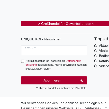
> Großhandel für Gewerbekunden <
Tipps 
UNIQUE KOI - Newsletter
Aktuel
E-MAIL **
Vitali
Bedie
Katal
Hiermit bestätige ich, dass ich die
Daten­schutz­
erklärung
gelesen habe. Meine Einwilligung kann ich
Video
jederzeit widerrufen.**
Abonnieren
** Hierbei handelt es sich um ein Pflichtfeld.
Wir verwenden Cookies und ähnliche Technologien auf 
Besucher:innen unserer Webseite (z.B. IP-Adresse), um z