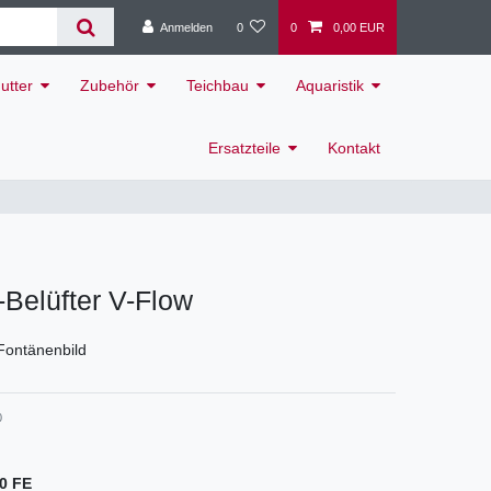
Anmelden
0
0
0,00 EUR
utter
Zubehör
Teichbau
Aquaristik
Ersatzteile
Kontakt
Belüfter V-Flow
Fontänenbild
0
0 FE