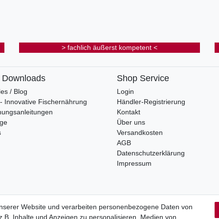
> fachlich äußerst kompetent <
& Downloads
Shop Service
les / Blog
Login
s - Innovative Fischernährung
Händler-Registrierung
nungsanleitungen
Kontakt
oge
Über uns
s
Versandkosten
AGB
Datenschutzerklärung
Impressum
unserer Website und verarbeiten personenbezogene Daten von
.B. Inhalte und Anzeigen zu personalisieren, Medien von