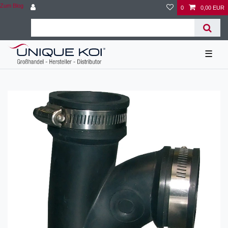
Zum Blog
0
0,00 EUR
☰