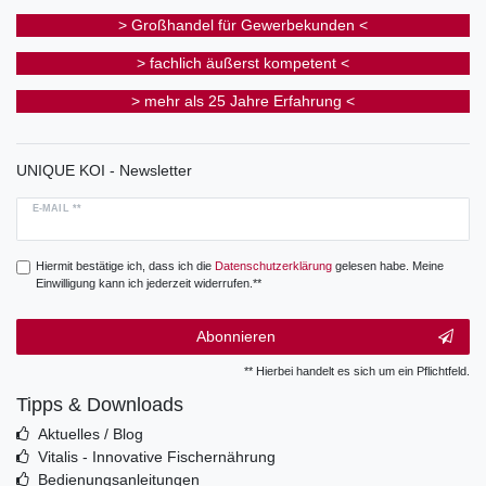
> Großhandel für Gewerbekunden <
> fachlich äußerst kompetent <
> mehr als 25 Jahre Erfahrung <
UNIQUE KOI - Newsletter
E-MAIL **
Hiermit bestätige ich, dass ich die
Daten­schutz­erklärung
gelesen habe. Meine
Einwilligung kann ich jederzeit widerrufen.**
Abonnieren
** Hierbei handelt es sich um ein Pflichtfeld.
Tipps & Downloads
Aktuelles / Blog
Vitalis - Innovative Fischernährung
Bedienungsanleitungen