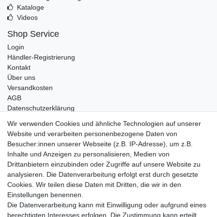
Kataloge
Videos
Shop Service
Login
Händler-Registrierung
Kontakt
Über uns
Versandkosten
AGB
Datenschutzerklärung
Impressum
Wir verwenden Cookies und ähnliche Technologien auf unserer
Website und verarbeiten personenbezogene Daten von
Telefonische Beratung und Unterstützung für Händler unter:
Besucher:innen unserer Webseite (z.B. IP-Adresse), um z.B.
Inhalte und Anzeigen zu personalisieren, Medien von
+49 2851 5895-0
Drittanbietern einzubinden oder Zugriffe auf unsere Website zu
Montag - Donnerstag: 08.00 - 16.30 Uhr
analysieren. Die Datenverarbeitung erfolgt erst durch gesetzte
Freitag: 08.00 - 16.00 Uhr
Cookies. Wir teilen diese Daten mit Dritten, die wir in den
Einstellungen benennen.
Wir sind ein Großhandel, bitte wenden Sie sich als
Die Datenverarbeitung kann mit Einwilligung oder aufgrund eines
Endkunde direkt an Ihren örtlichen Fachhändler. Vielen
berechtigten Interesses erfolgen. Die Zustimmung kann erteilt