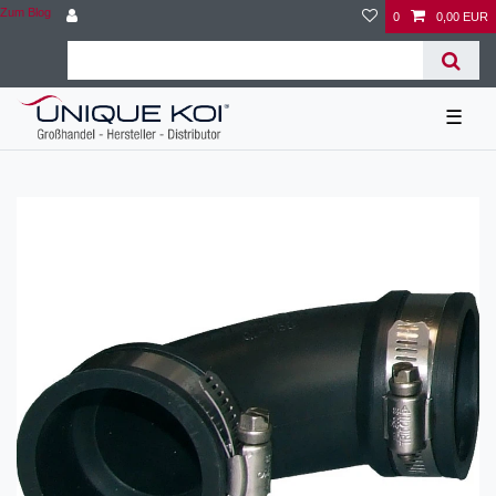
Zum Blog
0
0,00 EUR
☰