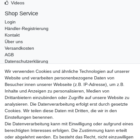
Videos
Shop Service
Login
Händler-Registrierung
Kontakt
Über uns
Versandkosten
AGB
Datenschutzerklärung
Impressum
Wir verwenden Cookies und ähnliche Technologien auf unserer
Website und verarbeiten personenbezogene Daten von
Telefonische Beratung und Unterstützung für Händler unter:
Besucher:innen unserer Webseite (z.B. IP-Adresse), um z.B.
Inhalte und Anzeigen zu personalisieren, Medien von
+49 2851 5895-0
Drittanbietern einzubinden oder Zugriffe auf unsere Website zu
Montag - Donnerstag: 08.00 - 16.30 Uhr
analysieren. Die Datenverarbeitung erfolgt erst durch gesetzte
Freitag: 08.00 - 16.00 Uhr
Cookies. Wir teilen diese Daten mit Dritten, die wir in den
Einstellungen benennen.
Wir sind ein Großhandel, bitte wenden Sie sich als
Die Datenverarbeitung kann mit Einwilligung oder aufgrund eines
Endkunde direkt an Ihren örtlichen Fachhändler. Vielen
berechtigten Interesses erfolgen. Die Zustimmung kann erteilt
Dank!
oder abgelehnt werden. Es besteht das Recht, nicht einzuwilligen