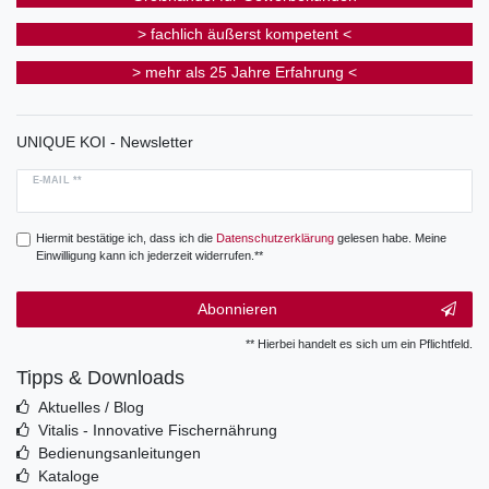
> fachlich äußerst kompetent <
> mehr als 25 Jahre Erfahrung <
UNIQUE KOI - Newsletter
E-MAIL **
Hiermit bestätige ich, dass ich die
Daten­schutz­erklärung
gelesen habe. Meine
Einwilligung kann ich jederzeit widerrufen.**
Abonnieren
** Hierbei handelt es sich um ein Pflichtfeld.
Tipps & Downloads
Aktuelles / Blog
Vitalis - Innovative Fischernährung
Bedienungsanleitungen
Kataloge