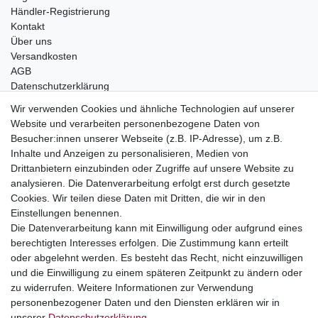
Händler-Registrierung
Kontakt
Über uns
Versandkosten
AGB
Datenschutzerklärung
Impressum
Wir verwenden Cookies und ähnliche Technologien auf unserer
Website und verarbeiten personenbezogene Daten von
Telefonische Beratung und Unterstützung für Händler unter:
Besucher:innen unserer Webseite (z.B. IP-Adresse), um z.B.
Inhalte und Anzeigen zu personalisieren, Medien von
+49 2851 5895-0
Drittanbietern einzubinden oder Zugriffe auf unsere Website zu
Montag - Donnerstag: 08.00 - 16.30 Uhr
analysieren. Die Datenverarbeitung erfolgt erst durch gesetzte
Freitag: 08.00 - 16.00 Uhr
Cookies. Wir teilen diese Daten mit Dritten, die wir in den
Einstellungen benennen.
Wir sind ein Großhandel, bitte wenden Sie sich als
Die Datenverarbeitung kann mit Einwilligung oder aufgrund eines
Endkunde direkt an Ihren örtlichen Fachhändler. Vielen
berechtigten Interesses erfolgen. Die Zustimmung kann erteilt
Dank!
oder abgelehnt werden. Es besteht das Recht, nicht einzuwilligen
und die Einwilligung zu einem späteren Zeitpunkt zu ändern oder
zu widerrufen. Weitere Informationen zur Verwendung
personenbezogener Daten und den Diensten erklären wir in
Widerrufs­recht
Impressum
Daten­schutz­erklärung
unserer
Daten­schutz­erklärung
.