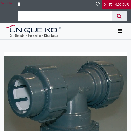
Zum Blog
0
0,00 EUR
☰