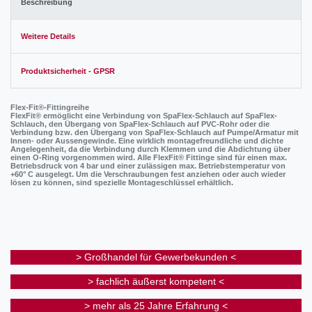
Beschreibung
Weitere Details
Produktsicherheit - GPSR
Flex-Fit®-Fittingreihe
FlexFit® ermöglicht eine Verbindung von SpaFlex-Schlauch auf SpaFlex-
Schlauch, den Übergang von SpaFlex-Schlauch auf PVC-Rohr oder die
Verbindung bzw. den Übergang von SpaFlex-Schlauch auf Pumpe/Armatur mit
Innen- oder Aussengewinde. Eine wirklich montagefreundliche und dichte
Angelegenheit, da die Verbindung durch Klemmen und die Abdichtung über
einen O-Ring vorgenommen wird. Alle FlexFit® Fittinge sind für einen max.
Betriebsdruck von 4 bar und einer zulässigen max. Betriebstemperatur von
+60° C ausgelegt. Um die Verschraubungen fest anziehen oder auch wieder
lösen zu können, sind spezielle Montageschlüssel erhältlich.
> Großhandel für Gewerbekunden <
> fachlich äußerst kompetent <
> mehr als 25 Jahre Erfahrung <